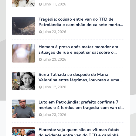
começa às 5h deste domingo
julho 11, 2026
Tragédia: colisão entre van do TFD de
Petrolândia e caminhão deixa sete mortos
em Floresta
julho 23, 2026
Homem é preso após matar morador em
situação de rua e espalhar sal sobre o
corpo em Serra Talhada
julho 23, 2026
Serra Talhada se despede de Maria
Valentina entre lágrimas, louvores e uma
multidão que caminhou ao lado da família
julho 12, 2026
Luto em Petrolândia: prefeito confirma 7
mortes e 4 feridos em tragédia com van do
TFD e decreta três dias de luto oficial
julho 23, 2026
Floresta: veja quem são as vítimas fatais
do acidente entre van do TFD e caminhão