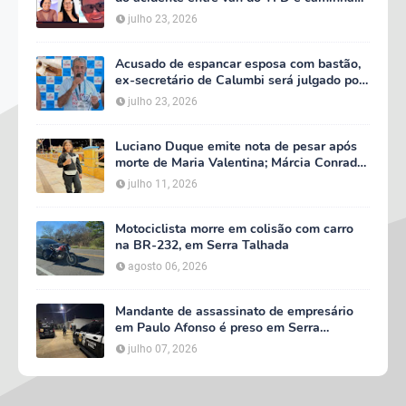
na PE-360
julho 23, 2026
Acusado de espancar esposa com bastão,
ex-secretário de Calumbi será julgado por
tentativa de feminicídio
julho 23, 2026
Luciano Duque emite nota de pesar após
morte de Maria Valentina; Márcia Conrado
decreta luto oficial de três dias em Serra
julho 11, 2026
Talhada
Motociclista morre em colisão com carro
na BR-232, em Serra Talhada
agosto 06, 2026
Mandante de assassinato de empresário
em Paulo Afonso é preso em Serra
Talhada; suspeito participou do velório da
julho 07, 2026
vítima