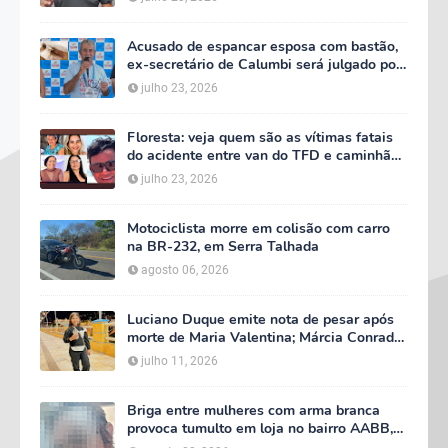
Acusado de espancar esposa com bastão,
ex-secretário de Calumbi será julgado por
tentativa de feminicídio
julho 23, 2026
Floresta: veja quem são as vítimas fatais
do acidente entre van do TFD e caminhão
na PE-360
julho 23, 2026
Motociclista morre em colisão com carro
na BR-232, em Serra Talhada
agosto 06, 2026
Luciano Duque emite nota de pesar após
morte de Maria Valentina; Márcia Conrado
decreta luto oficial de três dias em Serra
julho 11, 2026
Talhada
Briga entre mulheres com arma branca
provoca tumulto em loja no bairro AABB,
em Serra Talhada