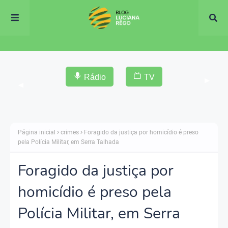
Rádio
TV
▶
◀
Página inicial
crimes
Foragido da justiça por homicídio é preso
pela Polícia Militar, em Serra Talhada
Foragido da justiça por
homicídio é preso pela
Polícia Militar, em Serra