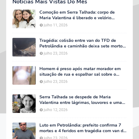
Notícias Mais Vistas Do Mês
Comoção em Serra Talhada: corpo de
Maria Valentina é liberado e velório
começa às 5h deste domingo
julho 11, 2026
Tragédia: colisão entre van do TFD de
Petrolândia e caminhão deixa sete mortos
em Floresta
julho 23, 2026
Homem é preso após matar morador em
situação de rua e espalhar sal sobre o
corpo em Serra Talhada
julho 23, 2026
Serra Talhada se despede de Maria
Valentina entre lágrimas, louvores e uma
multidão que caminhou ao lado da família
julho 12, 2026
Luto em Petrolândia: prefeito confirma 7
mortes e 4 feridos em tragédia com van do
TFD e decreta três dias de luto oficial
julho 23, 2026