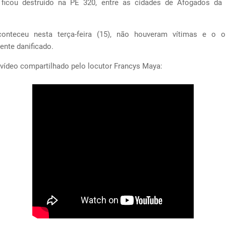
ficou destruído na PE 320, entre as cidades de Afogados da 
onteceu nesta terça-feira (15), não houveram vítimas e o ob
nte danificado.
 vídeo compartilhado pelo locutor Francys Maya: