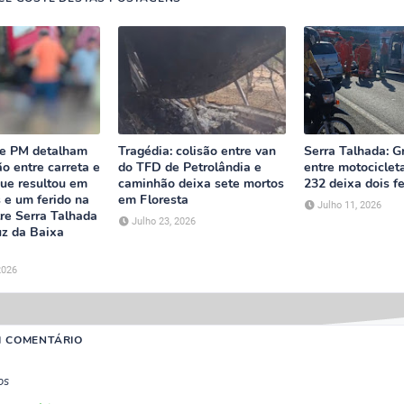
e PM detalham
Tragédia: colisão entre van
Serra Talhada: G
ão entre carreta e
do TFD de Petrolândia e
entre motociclet
ue resultou em
caminhão deixa sete mortos
232 deixa dois f
 e um ferido na
em Floresta
Julho 11, 2026
re Serra Talhada
Julho 23, 2026
uz da Baixa
2026
M COMENTÁRIO
os