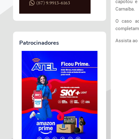
capotou e 
Carnaíba.
O caso ac
completame
Assista ao
Patrocinadores