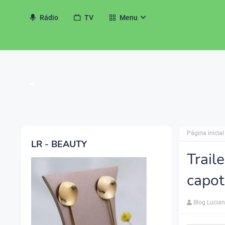
Rádio
TV
Menu
◀
Página inicial
LR - BEAUTY
Trail
capot
Blog Lucia