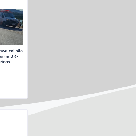
rave colisão
as na BR-
eridos