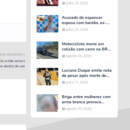
acidente entre van do TFD
julho 23, 2026
e caminhão na PE-360
Acusado de espancar
esposa com bastão, ex-
secretário de Calumbi
julho 23, 2026
será julgado por tentativa
de feminicídio
Motociclista morre em
colisão com carro na BR-
232, em Serra Talhada
MAIS RECENTES
agosto 06, 2026
lto a mão arma e
ro dentro de van
Luciano Duque emite nota
de pesar após morte de
Maria Valentina; Márcia
julho 11, 2026
Conrado decreta luto
oficial de três dias em
Serra Talhada
Briga entre mulheres com
arma branca provoca
tumulto em loja no bairro
agosto 03, 2026
AABB, em Serra Talhada