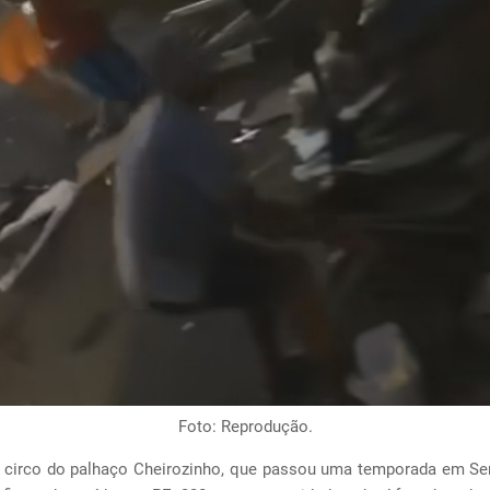
Foto: Reprodução.
do circo do palhaço Cheirozinho, que passou uma temporada em Ser