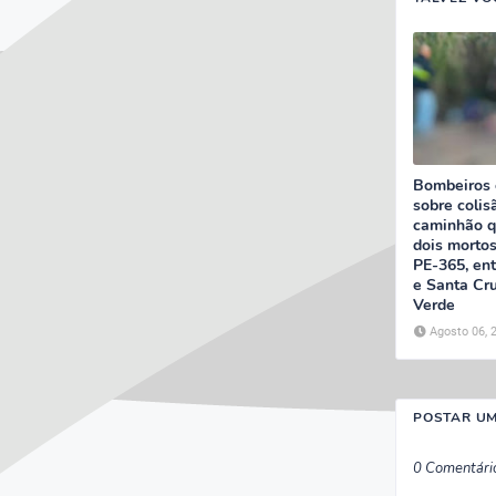
Bombeiros 
sobre colis
caminhão q
dois mortos
PE-365, ent
e Santa Cr
Verde
Agosto 06, 
POSTAR U
0 Comentári