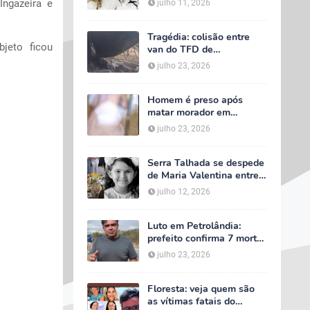
Ingazeira e
julho 11, 2026
velório começa às 5h
deste domingo
Tragédia: colisão entre
jeto ficou
van do TFD de
Petrolândia e caminhão
julho 23, 2026
deixa sete mortos em
Floresta
Homem é preso após
matar morador em
situação de rua e espalhar
julho 23, 2026
sal sobre o corpo em
Serra Talhada
Serra Talhada se despede
de Maria Valentina entre
lágrimas, louvores e uma
julho 12, 2026
multidão que caminhou ao
lado da família
Luto em Petrolândia:
prefeito confirma 7 mortes
e 4 feridos em tragédia
julho 23, 2026
com van do TFD e decreta
três dias de luto oficial
Floresta: veja quem são
as vítimas fatais do