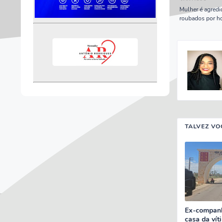
Mulher é agredi
roubados por h
TALVEZ VO
Ex-companh
casa da ví