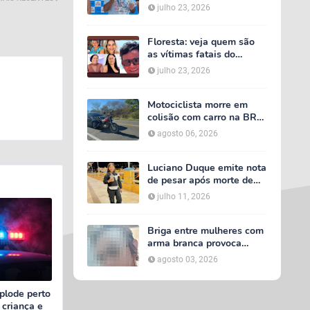
secretário de Calumbi
julho 23, 2026
será julgado por tentativa
de feminicídio
Floresta: veja quem são
as vítimas fatais do
acidente entre van do TFD
julho 23, 2026
e caminhão na PE-360
Motociclista morre em
colisão com carro na BR-
232, em Serra Talhada
agosto 06, 2026
Luciano Duque emite nota
de pesar após morte de
Maria Valentina; Márcia
julho 11, 2026
Conrado decreta luto
oficial de três dias em
Serra Talhada
Briga entre mulheres com
arma branca provoca
tumulto em loja no bairro
agosto 03, 2026
AABB, em Serra Talhada
plode perto
 criança e