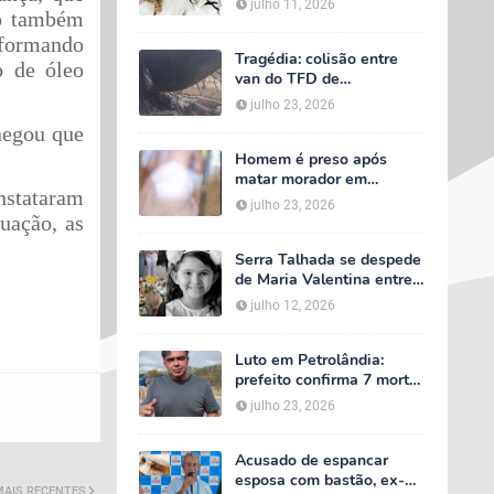
julho 11, 2026
lo também
velório começa às 5h
deste domingo
nformando
Tragédia: colisão entre
o de óleo
van do TFD de
Petrolândia e caminhão
julho 23, 2026
deixa sete mortos em
negou que
Floresta
Homem é preso após
matar morador em
nstataram
situação de rua e espalhar
julho 23, 2026
sal sobre o corpo em
uação, as
Serra Talhada
Serra Talhada se despede
de Maria Valentina entre
lágrimas, louvores e uma
julho 12, 2026
multidão que caminhou ao
lado da família
Luto em Petrolândia:
prefeito confirma 7 mortes
e 4 feridos em tragédia
julho 23, 2026
com van do TFD e decreta
três dias de luto oficial
Acusado de espancar
esposa com bastão, ex-
MAIS RECENTES