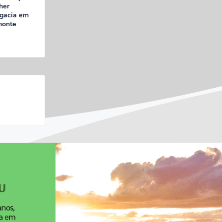
her
egacia em
monte