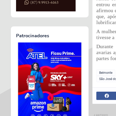
entrou e
afirmou 
que, apó
lubrifica
A mulher
Patrocinadores
tivesse a
Durante 
avarias 
partes fo
Belmonte
São José d
ANTIGOS