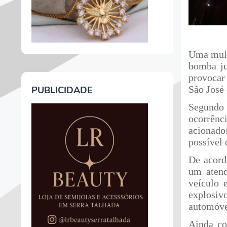
Uma mulh
bomba ju
provocar
São José
PUBLICIDADE
Segundo 
ocorrênc
acionado
possível 
De acord
um atend
veículo 
explosi
automóve
Ainda co