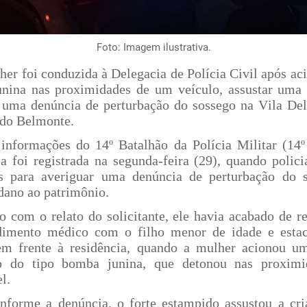
Foto: Imagem ilustrativa.
er foi conduzida à Delegacia de Polícia Civil após ac
nina nas proximidades de um veículo, assustar uma 
 uma denúncia de perturbação do sossego na Vila De
 do Belmonte.
informações do 14º Batalhão da Polícia Militar (14
ia foi registrada na segunda-feira (29), quando polici
s para averiguar uma denúncia de perturbação do 
dano ao patrimônio.
o com o relato do solicitante, ele havia acabado de re
imento médico com o filho menor de idade e esta
em frente à residência, quando a mulher acionou um
vo do tipo bomba junina, que detonou nas proximi
l.
nforme a denúncia, o forte estampido assustou a cri