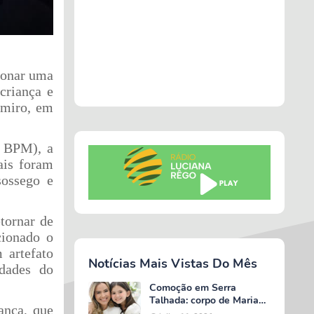
ionar uma
criança e
lmiro, em
º BPM), a
ais foram
sossego e
tornar de
cionado o
 artefato
Notícias Mais Vistas Do Mês
dades do
Comoção em Serra
Talhada: corpo de Maria
ança, que
Valentina é liberado e