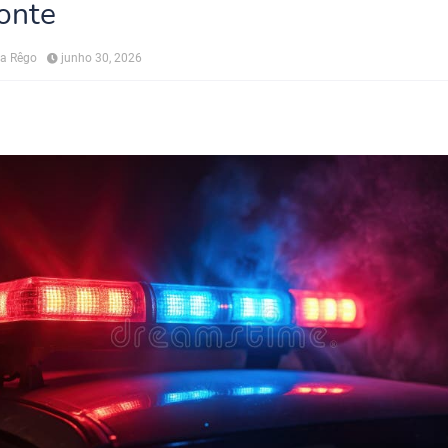
onte
na Rêgo
junho 30, 2026