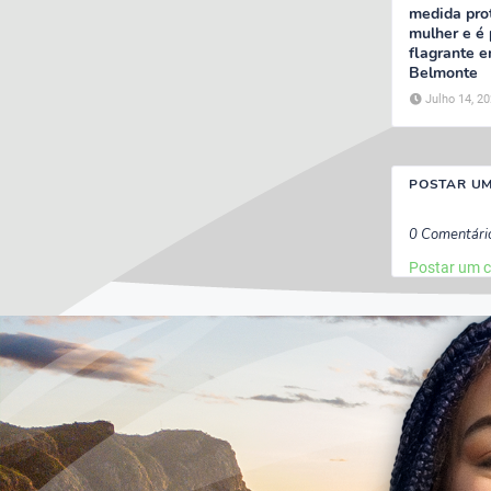
medida prot
mulher e é
flagrante 
Belmonte
Julho 14, 2
POSTAR U
0 Comentári
Postar um 