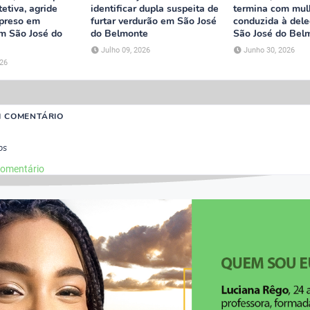
etiva, agride
identificar dupla suspeita de
termina com mul
 preso em
furtar verdurão em São José
conduzida à del
em São José do
do Belmonte
São José do Bel
Julho 09, 2026
Junho 30, 2026
026
M COMENTÁRIO
os
comentário