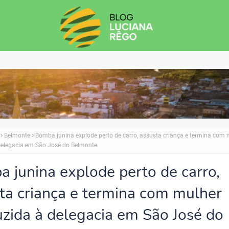
Belmonte
Bomba junina explode perto de carro, assusta criança e termina com 
delegacia em São José do Belmonte
 junina explode perto de carro,
ta criança e termina com mulher
zida à delegacia em São José do