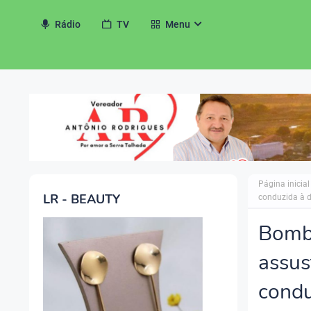
Rádio
TV
Menu
◀
Página inicial
LR - BEAUTY
conduzida à 
Bomba
assus
condu