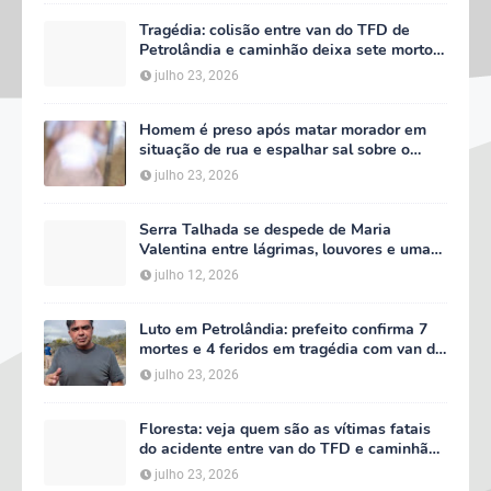
Tragédia: colisão entre van do TFD de
Petrolândia e caminhão deixa sete mortos
em Floresta
julho 23, 2026
Homem é preso após matar morador em
situação de rua e espalhar sal sobre o
corpo em Serra Talhada
julho 23, 2026
Serra Talhada se despede de Maria
Valentina entre lágrimas, louvores e uma
multidão que caminhou ao lado da família
julho 12, 2026
Luto em Petrolândia: prefeito confirma 7
mortes e 4 feridos em tragédia com van do
TFD e decreta três dias de luto oficial
julho 23, 2026
Floresta: veja quem são as vítimas fatais
do acidente entre van do TFD e caminhão
na PE-360
julho 23, 2026