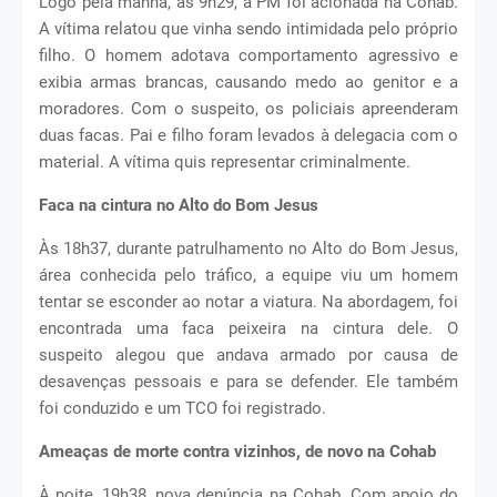
Logo pela manhã, às 9h29, a PM foi acionada na Cohab.
A vítima relatou que vinha sendo intimidada pelo próprio
filho. O homem adotava comportamento agressivo e
exibia armas brancas, causando medo ao genitor e a
moradores. Com o suspeito, os policiais apreenderam
duas facas. Pai e filho foram levados à delegacia com o
material. A vítima quis representar criminalmente.
Faca na cintura no Alto do Bom Jesus
Às 18h37, durante patrulhamento no Alto do Bom Jesus,
área conhecida pelo tráfico, a equipe viu um homem
tentar se esconder ao notar a viatura. Na abordagem, foi
encontrada uma faca peixeira na cintura dele. O
suspeito alegou que andava armado por causa de
desavenças pessoais e para se defender. Ele também
foi conduzido e um TCO foi registrado.
Ameaças de morte contra vizinhos, de novo na Cohab
À noite, 19h38, nova denúncia na Cohab. Com apoio do