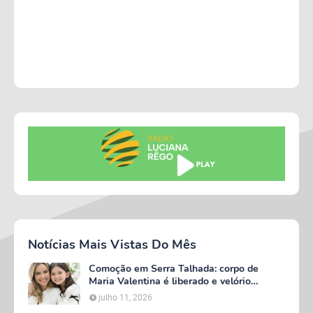
Notícias Mais Vistas Do Mês
Comoção em Serra Talhada: corpo de
Maria Valentina é liberado e velório
começa às 5h deste domingo
julho 11, 2026