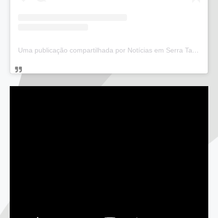
Uma publicação compartilhada por Notícias em Serra Talhada (@bloglucianarego)