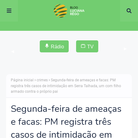
Rádio
TV
▶
◀
Página inicial
crimes
Segunda-feira de ameaças e facas: PM
registra três casos de intimidação em Serra Talhada, um com filho
armado contra o próprio pai
Segunda-feira de ameaças
e facas: PM registra três
casos de intimidação em