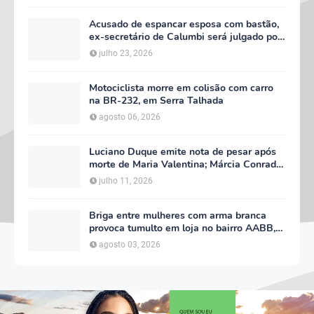
Acusado de espancar esposa com bastão,
ex-secretário de Calumbi será julgado por
tentativa de feminicídio
julho 23, 2026
Motociclista morre em colisão com carro
na BR-232, em Serra Talhada
agosto 06, 2026
Luciano Duque emite nota de pesar após
morte de Maria Valentina; Márcia Conrado
decreta luto oficial de três dias em Serra
julho 11, 2026
Talhada
Briga entre mulheres com arma branca
provoca tumulto em loja no bairro AABB,
em Serra Talhada
agosto 03, 2026