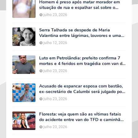
Homem é preso após matar morador em
situação de rua e espalhar sal sobre o
corpo em Serra Talhada
julho 23, 2026
Serra Talhada se despede de Maria
Valentina entre lágrimas, louvores e uma
multidão que caminhou ao lado da família
julho 12, 2026
Luto em Petrolândia: prefeito confirma 7
mortes e 4 feridos em tragédia com van do
TFD e decreta três dias de luto oficial
julho 23, 2026
Acusado de espancar esposa com bastão,
ex-secretário de Calumbi será julgado por
tentativa de feminicídio
julho 23, 2026
Floresta: veja quem são as vítimas fatais
do acidente entre van do TFD e caminhão
na PE-360
julho 23, 2026