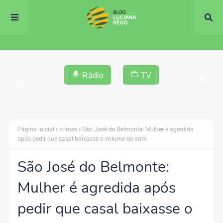
Rádio
TV
▶
◀
Página inicial
crimes
São José do Belmonte: Mulher é agredida
após pedir que casal baixasse o volume do som
São José do Belmonte:
Mulher é agredida após
pedir que casal baixasse o