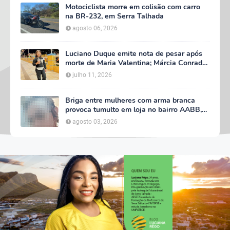
Motociclista morre em colisão com carro
na BR-232, em Serra Talhada
agosto 06, 2026
Luciano Duque emite nota de pesar após
morte de Maria Valentina; Márcia Conrado
decreta luto oficial de três dias em Serra
julho 11, 2026
Talhada
Briga entre mulheres com arma branca
provoca tumulto em loja no bairro AABB,
em Serra Talhada
agosto 03, 2026