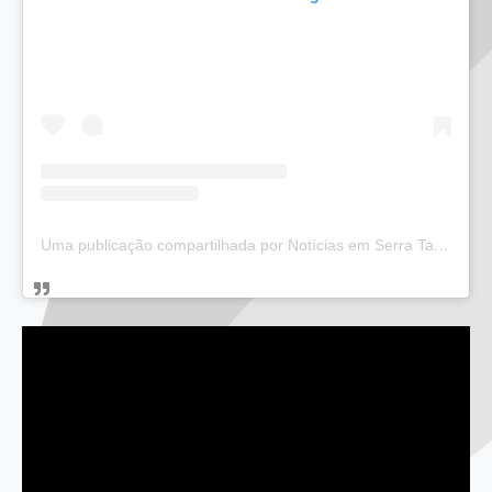
Uma publicação compartilhada por Notícias em Serra Talhada (@bloglucianarego)