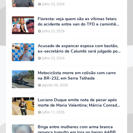
TFD e decreta três dias de luto oficial
julho 23, 2026
Floresta: veja quem são as vítimas fatais
do acidente entre van do TFD e caminhão
na PE-360
julho 23, 2026
Acusado de espancar esposa com bastão,
ex-secretário de Calumbi será julgado por
tentativa de feminicídio
julho 23, 2026
Motociclista morre em colisão com carro
na BR-232, em Serra Talhada
agosto 06, 2026
Luciano Duque emite nota de pesar após
morte de Maria Valentina; Márcia Conrado
decreta luto oficial de três dias em Serra
julho 11, 2026
Talhada
Briga entre mulheres com arma branca
provoca tumulto em loja no bairro AABB,