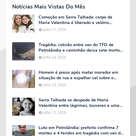
Notícias Mais Vistas Do Mês
Comoção em Serra Talhada: corpo de
Maria Valentina é liberado e velório
começa às 5h deste domingo
julho 11, 2026
Tragédia: colisão entre van do TFD de
Petrolândia e caminhão deixa sete mortos
em Floresta
julho 23, 2026
Homem é preso após matar morador em
situação de rua e espalhar sal sobre o
corpo em Serra Talhada
julho 23, 2026
Serra Talhada se despede de Maria
Valentina entre lágrimas, louvores e uma
multidão que caminhou ao lado da família
julho 12, 2026
Luto em Petrolândia: prefeito confirma 7
mortes e 4 feridos em tragédia com van do