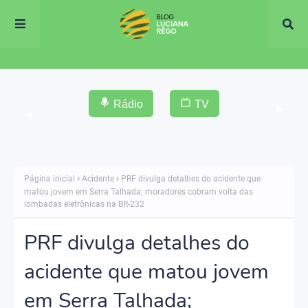
Rádio
TV
▶
◀
Página inicial
Acidente
PRF divulga detalhes do acidente que
matou jovem em Serra Talhada; moradores cobram volta das
lombadas eletrônicas na BR-232
PRF divulga detalhes do
acidente que matou jovem
em Serra Talhada;