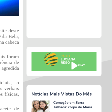
ite deste
ila Bela,
na cabeça
ais foram
rência de
o agredida
ciais, o
s verbais
Notícias Mais Vistas Do Mês
 físicas,
Comoção em Serra
Talhada: corpo de Maria
acete de
Valentina é liberado e