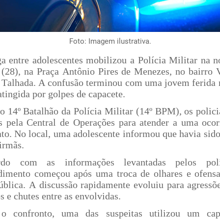
Foto: Imagem ilustrativa.
a entre adolescentes mobilizou a Polícia Militar na no
(28), na Praça Antônio Pires de Menezes, no bairro V
 Talhada. A confusão terminou com uma jovem ferida 
atingida por golpes de capacete.
o 14º Batalhão da Polícia Militar (14º BPM), os polici
s pela Central de Operações para atender a uma ocor
ato. No local, uma adolescente informou que havia sid
irmãs.
do com as informações levantadas pelos poli
dimento começou após uma troca de olhares e ofensa
ública. A discussão rapidamente evoluiu para agressões
 e chutes entre as envolvidas.
 o confronto, uma das suspeitas utilizou um cap