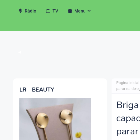
Rádio
TV
Menu
◀
Página inicial
LR - BEAUTY
parar na dele
Briga
capac
parar