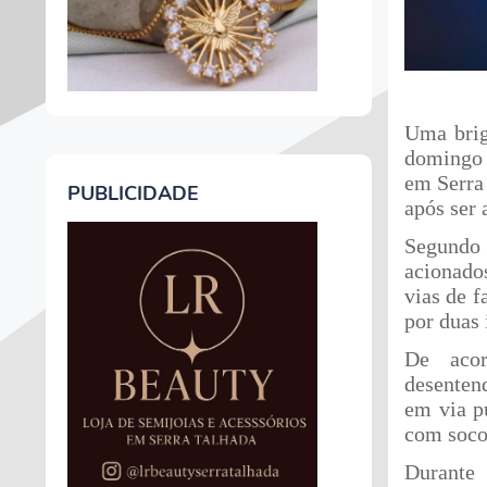
Uma brig
domingo 
em Serra
PUBLICIDADE
após ser 
Segundo 
acionado
vias de f
por duas 
De acor
desenten
em via p
com socos
Durante