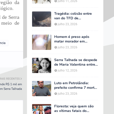
julho 11, 2026
região da
velório começa às 5h
lógico.
deste domingo
Tragédia: colisão entre
 de Serra
van do TFD de
r meio de
Petrolândia e caminhão
julho 23, 2026
deixa sete mortos em
Floresta
Homem é preso após
matar morador em
ência
situação de rua e espalhar
julho 23, 2026
sal sobre o corpo em
Serra Talhada
Serra Talhada se despede
de Maria Valentina entre
lágrimas, louvores e uma
julho 12, 2026
multidão que caminhou ao
lado da família
MAIS RECENTES
Luto em Petrolândia:
ende R$ 1 mil em
prefeito confirma 7 mortes
em Serra Talhada
e 4 feridos em tragédia
julho 23, 2026
com van do TFD e decreta
três dias de luto oficial
Floresta: veja quem são
as vítimas fatais do