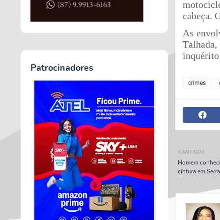
motocicl
cabeça. 
As envol
Talhada,
inquérito
Patrocinadores
crimes
ANTIGOS
Homem conhecido
cintura em Serr