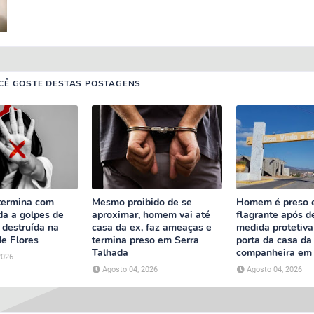
CÊ GOSTE DESTAS POSTAGENS
termina com
Mesmo proibido de se
Homem é preso
da a golpes de
aproximar, homem vai até
flagrante após d
 destruída na
casa da ex, faz ameaças e
medida protetiva 
de Flores
termina preso em Serra
porta da casa da
Talhada
companheira em 
2026
Agosto 04, 2026
Agosto 04, 2026