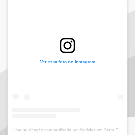
Ver essa foto no Instagram
Uma publicação compartilhada por Notícias em Serra Talhada (@bloglucianarego)