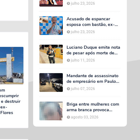
acidente entre van do TFD
julho 23, 2026
e caminhão na PE-360
Acusado de espancar
esposa com bastão, ex-
secretário de Calumbi
julho 23, 2026
será julgado por tentativa
de feminicídio
Luciano Duque emite nota
de pesar após morte de
Maria Valentina; Márcia
julho 11, 2026
Conrado decreta luto
oficial de três dias em
Serra Talhada
Mandante de assassinato
de empresário em Paulo
Afonso é preso em Serra
julho 07, 2026
 em
Talhada; suspeito
escumprir
participou do velório da
e destruir
vítima
Briga entre mulheres com
 ex-
arma branca provoca
Flores
tumulto em loja no bairro
agosto 03, 2026
AABB, em Serra Talhada