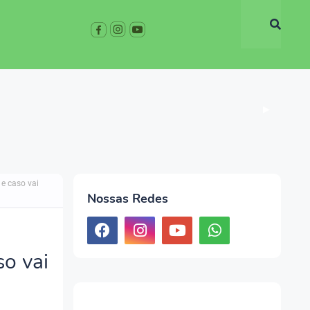
▶
e caso vai
Nossas Redes
so vai