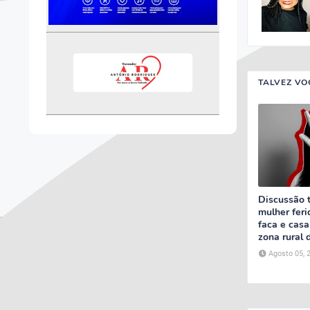
TALVEZ VO
Discussão 
mulher feri
faca e casa
zona rural 
Agosto 05, 