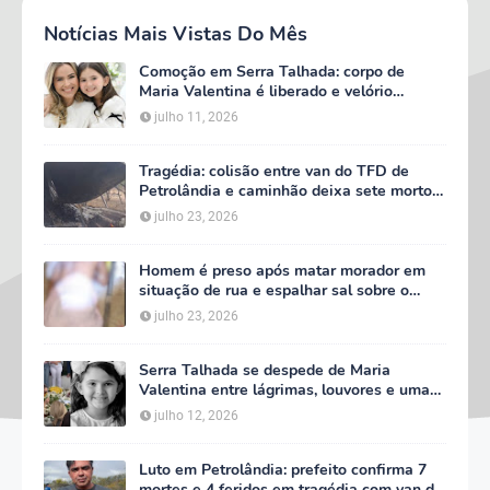
Notícias Mais Vistas Do Mês
Comoção em Serra Talhada: corpo de
Maria Valentina é liberado e velório
começa às 5h deste domingo
julho 11, 2026
Tragédia: colisão entre van do TFD de
Petrolândia e caminhão deixa sete mortos
em Floresta
julho 23, 2026
Homem é preso após matar morador em
situação de rua e espalhar sal sobre o
corpo em Serra Talhada
julho 23, 2026
Serra Talhada se despede de Maria
Valentina entre lágrimas, louvores e uma
multidão que caminhou ao lado da família
julho 12, 2026
Luto em Petrolândia: prefeito confirma 7
mortes e 4 feridos em tragédia com van do