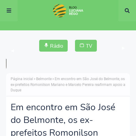
Rádio
TV
▶
◀
Página inicial
Belmonte
Em encontro em São José do Belmonte, os
ex-prefeitos Romonilson Mariano e Marcelo Pereira reafirmam apoio a
Duque
Em encontro em São José
do Belmonte, os ex-
prefeitos Romonilson