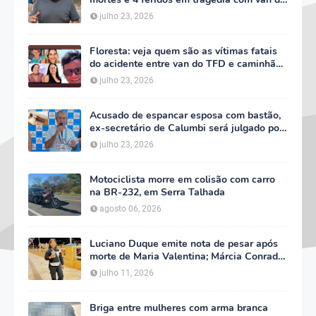
TFD e decreta três dias de luto oficial
julho 23, 2026
Floresta: veja quem são as vítimas fatais
do acidente entre van do TFD e caminhão
na PE-360
julho 23, 2026
Acusado de espancar esposa com bastão,
ex-secretário de Calumbi será julgado por
tentativa de feminicídio
julho 23, 2026
Motociclista morre em colisão com carro
na BR-232, em Serra Talhada
agosto 06, 2026
Luciano Duque emite nota de pesar após
morte de Maria Valentina; Márcia Conrado
decreta luto oficial de três dias em Serra
julho 11, 2026
Talhada
Briga entre mulheres com arma branca