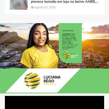
provoca tumulto em loja no bairro AABB,
em Serra Talhada
agosto 03, 2026