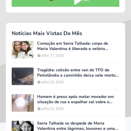
Notícias Mais Vistas Do Mês
Comoção em Serra Talhada: corpo de
Maria Valentina é liberado e velório
começa às 5h deste domingo
julho 11, 2026
Tragédia: colisão entre van do TFD de
Petrolândia e caminhão deixa sete mortos
em Floresta
julho 23, 2026
Homem é preso após matar morador em
situação de rua e espalhar sal sobre o
corpo em Serra Talhada
julho 23, 2026
Serra Talhada se despede de Maria
Valentina entre lágrimas, louvores e uma