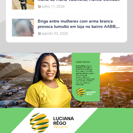
decreta luto oficial de três dias em Serra
julho 11, 2026
Talhada
Briga entre mulheres com arma branca
provoca tumulto em loja no bairro AABB,
em Serra Talhada
agosto 03, 2026