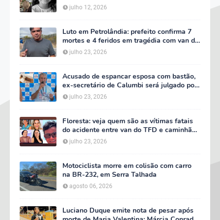
multidão que caminhou ao lado da família
julho 12, 2026
Luto em Petrolândia: prefeito confirma 7
mortes e 4 feridos em tragédia com van do
TFD e decreta três dias de luto oficial
julho 23, 2026
Acusado de espancar esposa com bastão,
ex-secretário de Calumbi será julgado por
tentativa de feminicídio
julho 23, 2026
Floresta: veja quem são as vítimas fatais
do acidente entre van do TFD e caminhão
na PE-360
julho 23, 2026
Motociclista morre em colisão com carro
na BR-232, em Serra Talhada
agosto 06, 2026
Luciano Duque emite nota de pesar após
morte de Maria Valentina; Márcia Conrado