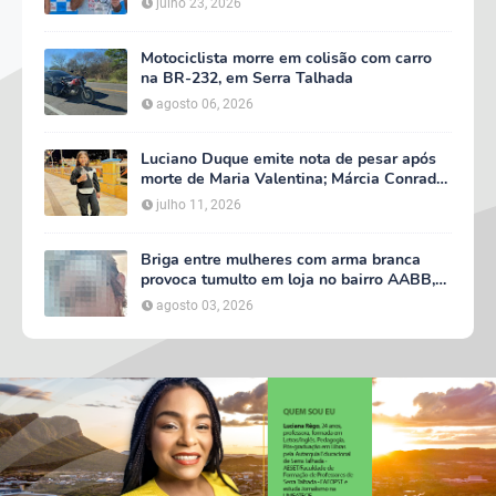
julho 23, 2026
Motociclista morre em colisão com carro
na BR-232, em Serra Talhada
agosto 06, 2026
Luciano Duque emite nota de pesar após
morte de Maria Valentina; Márcia Conrado
decreta luto oficial de três dias em Serra
julho 11, 2026
Talhada
Briga entre mulheres com arma branca
provoca tumulto em loja no bairro AABB,
em Serra Talhada
agosto 03, 2026