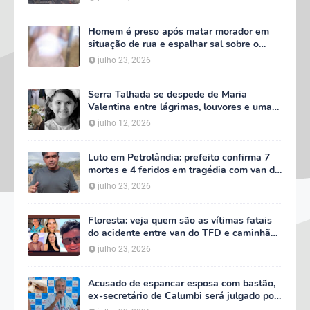
Homem é preso após matar morador em
situação de rua e espalhar sal sobre o
corpo em Serra Talhada
julho 23, 2026
Serra Talhada se despede de Maria
Valentina entre lágrimas, louvores e uma
multidão que caminhou ao lado da família
julho 12, 2026
Luto em Petrolândia: prefeito confirma 7
mortes e 4 feridos em tragédia com van do
TFD e decreta três dias de luto oficial
julho 23, 2026
Floresta: veja quem são as vítimas fatais
do acidente entre van do TFD e caminhão
na PE-360
julho 23, 2026
Acusado de espancar esposa com bastão,
ex-secretário de Calumbi será julgado por
tentativa de feminicídio