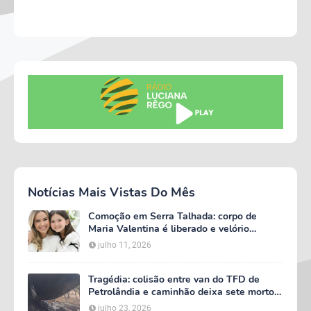
Notícias Mais Vistas Do Mês
Comoção em Serra Talhada: corpo de
Maria Valentina é liberado e velório
começa às 5h deste domingo
julho 11, 2026
Tragédia: colisão entre van do TFD de
Petrolândia e caminhão deixa sete mortos
em Floresta
julho 23, 2026