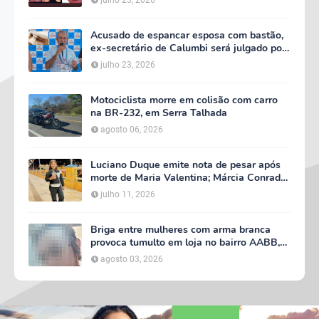
Acusado de espancar esposa com bastão,
ex-secretário de Calumbi será julgado por
tentativa de feminicídio
julho 23, 2026
Motociclista morre em colisão com carro
na BR-232, em Serra Talhada
agosto 06, 2026
Luciano Duque emite nota de pesar após
morte de Maria Valentina; Márcia Conrado
decreta luto oficial de três dias em Serra
julho 11, 2026
Talhada
Briga entre mulheres com arma branca
provoca tumulto em loja no bairro AABB,
em Serra Talhada
agosto 03, 2026