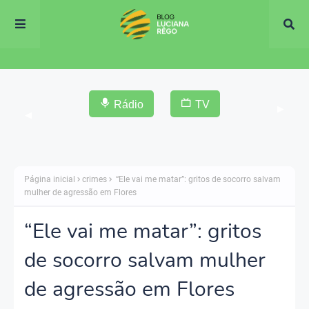
Rádio
TV
▶
◀
Página inicial
crimes
“Ele vai me matar”: gritos de socorro salvam
mulher de agressão em Flores
“Ele vai me matar”: gritos
de socorro salvam mulher
de agressão em Flores