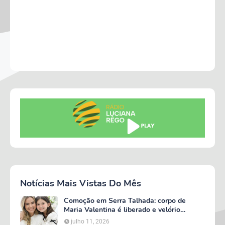
Notícias Mais Vistas Do Mês
Comoção em Serra Talhada: corpo de
Maria Valentina é liberado e velório
começa às 5h deste domingo
julho 11, 2026