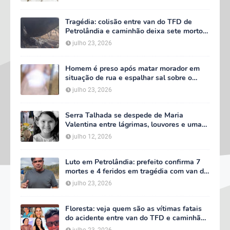
Tragédia: colisão entre van do TFD de
Petrolândia e caminhão deixa sete mortos
em Floresta
julho 23, 2026
Homem é preso após matar morador em
situação de rua e espalhar sal sobre o
corpo em Serra Talhada
julho 23, 2026
Serra Talhada se despede de Maria
Valentina entre lágrimas, louvores e uma
multidão que caminhou ao lado da família
julho 12, 2026
Luto em Petrolândia: prefeito confirma 7
mortes e 4 feridos em tragédia com van do
TFD e decreta três dias de luto oficial
julho 23, 2026
Floresta: veja quem são as vítimas fatais
do acidente entre van do TFD e caminhão
na PE-360
julho 23, 2026