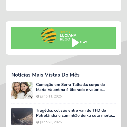
Notícias Mais Vistas Do Mês
Comoção em Serra Talhada: corpo de
Maria Valentina é liberado e velório
começa às 5h deste domingo
julho 11, 2026
Tragédia: colisão entre van do TFD de
Petrolândia e caminhão deixa sete mortos
em Floresta
julho 23, 2026