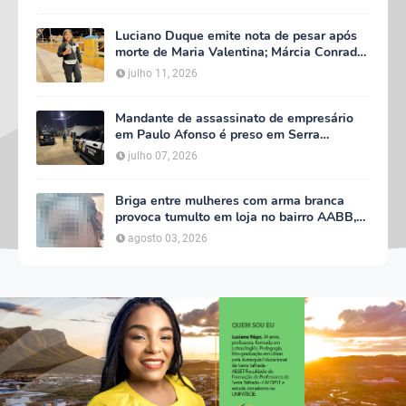
Luciano Duque emite nota de pesar após
morte de Maria Valentina; Márcia Conrado
decreta luto oficial de três dias em Serra
julho 11, 2026
Talhada
Mandante de assassinato de empresário
em Paulo Afonso é preso em Serra
Talhada; suspeito participou do velório da
julho 07, 2026
vítima
Briga entre mulheres com arma branca
provoca tumulto em loja no bairro AABB,
em Serra Talhada
agosto 03, 2026