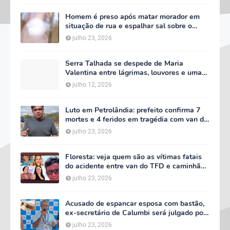
Homem é preso após matar morador em
situação de rua e espalhar sal sobre o
corpo em Serra Talhada
julho 23, 2026
Serra Talhada se despede de Maria
Valentina entre lágrimas, louvores e uma
multidão que caminhou ao lado da família
julho 12, 2026
Luto em Petrolândia: prefeito confirma 7
mortes e 4 feridos em tragédia com van do
TFD e decreta três dias de luto oficial
julho 23, 2026
Floresta: veja quem são as vítimas fatais
do acidente entre van do TFD e caminhão
na PE-360
julho 23, 2026
Acusado de espancar esposa com bastão,
ex-secretário de Calumbi será julgado por
tentativa de feminicídio
julho 23, 2026