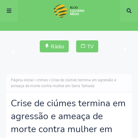
Rádio
TV
▶
◀
Página inicial
crimes
Crise de ciúmes termina em agressão e
ameaça de morte contra mulher em Serra Talhada
Crise de ciúmes termina em
agressão e ameaça de
morte contra mulher em