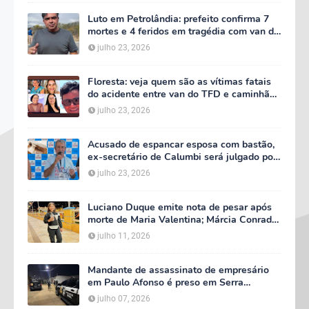
Luto em Petrolândia: prefeito confirma 7
mortes e 4 feridos em tragédia com van do
TFD e decreta três dias de luto oficial
julho 23, 2026
Floresta: veja quem são as vítimas fatais
do acidente entre van do TFD e caminhão
na PE-360
julho 23, 2026
Acusado de espancar esposa com bastão,
ex-secretário de Calumbi será julgado por
tentativa de feminicídio
julho 23, 2026
Luciano Duque emite nota de pesar após
morte de Maria Valentina; Márcia Conrado
decreta luto oficial de três dias em Serra
julho 11, 2026
Talhada
Mandante de assassinato de empresário
em Paulo Afonso é preso em Serra
Talhada; suspeito participou do velório da
julho 07, 2026
vítima