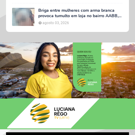
Briga entre mulheres com arma branca
provoca tumulto em loja no bairro AABB,
em Serra Talhada
agosto 03, 2026