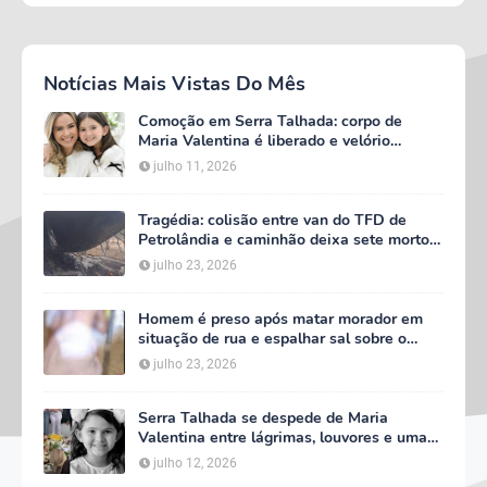
Notícias Mais Vistas Do Mês
Comoção em Serra Talhada: corpo de
Maria Valentina é liberado e velório
começa às 5h deste domingo
julho 11, 2026
Tragédia: colisão entre van do TFD de
Petrolândia e caminhão deixa sete mortos
em Floresta
julho 23, 2026
Homem é preso após matar morador em
situação de rua e espalhar sal sobre o
corpo em Serra Talhada
julho 23, 2026
Serra Talhada se despede de Maria
Valentina entre lágrimas, louvores e uma
multidão que caminhou ao lado da família
julho 12, 2026