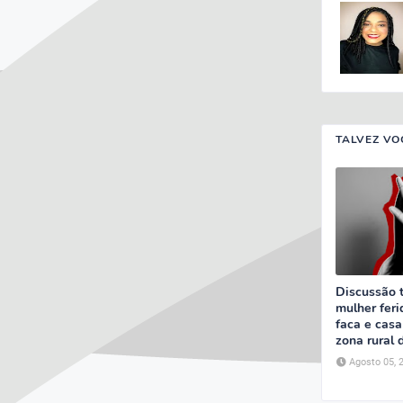
TALVEZ VO
Discussão 
mulher feri
faca e casa
zona rural 
Agosto 05, 