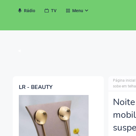
Rádio
TV
Menu
◀
Página inicial
LR - BEAUTY
sobe em telha
Noite
mobil
suspe