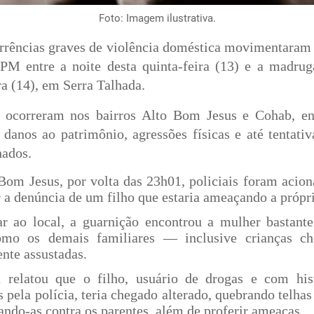
Foto: Imagem ilustrativa.
rrências graves de violência doméstica movimentaram 
PM entre a noite desta quinta-feira (13) e a madrug
ra (14), em Serra Talhada.
 ocorreram nos bairros Alto Bom Jesus e Cohab, e
 danos ao patrimônio, agressões físicas e até tentativ
hados.
Bom Jesus, por volta das 23h01, policiais foram acion
 a denúncia de um filho que estaria ameaçando a própr
r ao local, a guarnição encontrou a mulher bastante
omo os demais familiares — inclusive crianças ch
nte assustadas.
 relatou que o filho, usuário de drogas e com his
 pela polícia, teria chegado alterado, quebrando telhas
ndo-as contra os parentes, além de proferir ameaças.