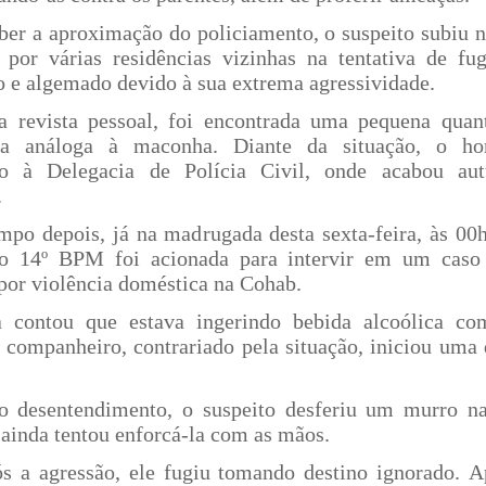
ber a aproximação do policiamento, o suspeito subiu n
 por várias residências vizinhas na tentativa de fug
o e algemado devido à sua extrema agressividade.
a revista pessoal, foi encontrada uma pequena quan
cia análoga à maconha. Diante da situação, o h
do à Delegacia de Polícia Civil, onde acabou au
.
mpo depois, já na madrugada desta sexta-feira, às 00h
o 14º BPM foi acionada para intervir em um caso
por violência doméstica na Cohab.
 contou que estava ingerindo bebida alcoólica c
 companheiro, contrariado pela situação, iniciou uma 
o desentendimento, o suspeito desferiu um murro n
ainda tentou enforcá-la com as mãos.
s a agressão, ele fugiu tomando destino ignorado. A