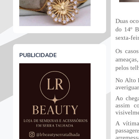
Duas oco
do 14º B
sexta-fei
Os casos
PUBLICIDADE
ameaças,
pelos tel
No Alto 
averiguar
Ao chega
assim c
visivelme
A vítima
passagens
arremessa