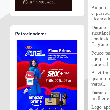
Ao perce
e passou
alcançad
Durante 
substân
Patrocinadores
conduzi
flagrante
Pouco te
equipe d
corporal 
A vítima
quando o
verbal.
Durante 
mulher e 
Logo apó