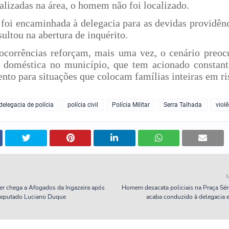
alizadas na área, o homem não foi localizado.
 foi encaminhada à delegacia para as devidas providênc
sultou na abertura de inquérito.
ocorrências reforçam, mais uma vez, o cenário preoc
a doméstica no município, que tem acionado constan
nto para situações que colocam famílias inteiras em ri
delegacia de polícia
polícia civil
Polícia Militar
Serra Talhada
viol
er chega a Afogados da Ingazeira após
Homem desacata policiais na Praça Sé
 deputado Luciano Duque
acaba conduzido à delegacia 