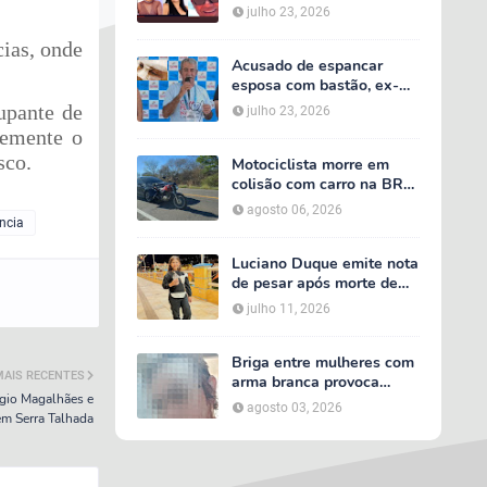
acidente entre van do TFD
julho 23, 2026
e caminhão na PE-360
ias, onde
Acusado de espancar
esposa com bastão, ex-
secretário de Calumbi
upante de
julho 23, 2026
será julgado por tentativa
temente o
de feminicídio
sco.
Motociclista morre em
colisão com carro na BR-
232, em Serra Talhada
agosto 06, 2026
ência
Luciano Duque emite nota
de pesar após morte de
Maria Valentina; Márcia
julho 11, 2026
Conrado decreta luto
oficial de três dias em
Serra Talhada
Briga entre mulheres com
MAIS RECENTES
arma branca provoca
rgio Magalhães e
tumulto em loja no bairro
agosto 03, 2026
em Serra Talhada
AABB, em Serra Talhada