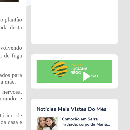
o plantão
ada desta
nvolvendo
a de fuga
ados para
ia mãe.
 nervosa,
orando e
Notícias Mais Vistas Do Mês
tórico de
Comoção em Serra
 da casa e
Talhada: corpo de Maria
Valentina é liberado e