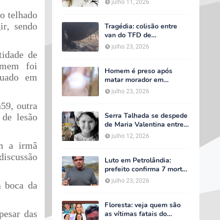
julho 11, 2026
velório começa às 5h
o telhado
deste domingo
ir, sendo
Tragédia: colisão entre
van do TFD de
Petrolândia e caminhão
julho 23, 2026
deixa sete mortos em
tidade de
Floresta
omem foi
Homem é preso após
tuado em
matar morador em
situação de rua e espalhar
julho 23, 2026
sal sobre o corpo em
59, outra
Serra Talhada
Serra Talhada se despede
 de lesão
de Maria Valentina entre
lágrimas, louvores e uma
julho 12, 2026
multidão que caminhou ao
om a irmã
lado da família
discussão
Luto em Petrolândia:
prefeito confirma 7 mortes
e 4 feridos em tragédia
julho 23, 2026
a boca da
com van do TFD e decreta
três dias de luto oficial
Floresta: veja quem são
pesar das
as vítimas fatais do