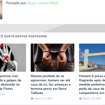
Postado por
Blog Luciana Rêgo
CÊ GOSTE DESTAS POSTAGENS
termina com
Mesmo proibido de se
Homem é preso
da a golpes de
aproximar, homem vai até
flagrante após d
 destruída na
casa da ex, faz ameaças e
medida protetiva 
de Flores
termina preso em Serra
porta da casa da
Talhada
companheira em 
2026
Agosto 04, 2026
Agosto 04, 2026