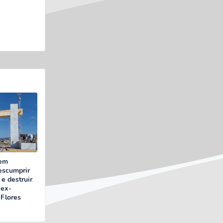
 em
escumprir
e destruir
 ex-
Flores