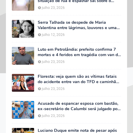
situação de rua e espalhar sal sobre o
corpo em Serra Talhada
julho 23, 2026
Serra Talhada se despede de Maria
Valentina entre lágrimas, louvores e uma
multidão que caminhou ao lado da família
julho 12, 2026
Luto em Petrolândia: prefeito confirma 7
mortes e 4 feridos em tragédia com van do
TFD e decreta três dias de luto oficial
julho 23, 2026
Floresta: veja quem são as vítimas fatais
do acidente entre van do TFD e caminhão
na PE-360
julho 23, 2026
Acusado de espancar esposa com bastão,
ex-secretário de Calumbi será julgado por
tentativa de feminicídio
julho 23, 2026
Luciano Duque emite nota de pesar após