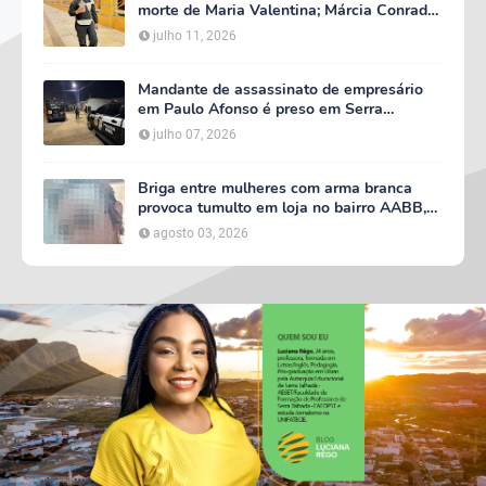
morte de Maria Valentina; Márcia Conrado
decreta luto oficial de três dias em Serra
julho 11, 2026
Talhada
Mandante de assassinato de empresário
em Paulo Afonso é preso em Serra
Talhada; suspeito participou do velório da
julho 07, 2026
vítima
Briga entre mulheres com arma branca
provoca tumulto em loja no bairro AABB,
em Serra Talhada
agosto 03, 2026