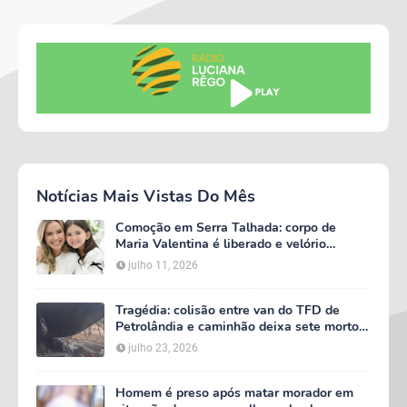
Notícias Mais Vistas Do Mês
Comoção em Serra Talhada: corpo de
Maria Valentina é liberado e velório
começa às 5h deste domingo
julho 11, 2026
Tragédia: colisão entre van do TFD de
Petrolândia e caminhão deixa sete mortos
em Floresta
julho 23, 2026
Homem é preso após matar morador em