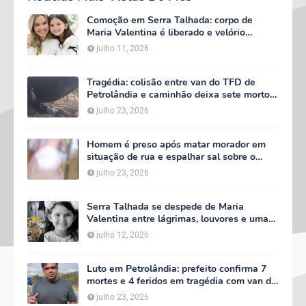
Comoção em Serra Talhada: corpo de
Maria Valentina é liberado e velório
começa às 5h deste domingo
julho 11, 2026
Tragédia: colisão entre van do TFD de
Petrolândia e caminhão deixa sete mortos
em Floresta
julho 23, 2026
Homem é preso após matar morador em
situação de rua e espalhar sal sobre o
corpo em Serra Talhada
julho 23, 2026
Serra Talhada se despede de Maria
Valentina entre lágrimas, louvores e uma
multidão que caminhou ao lado da família
julho 12, 2026
Luto em Petrolândia: prefeito confirma 7
mortes e 4 feridos em tragédia com van do
TFD e decreta três dias de luto oficial
julho 23, 2026