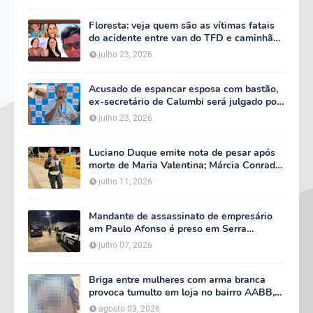
Floresta: veja quem são as vítimas fatais
do acidente entre van do TFD e caminhão
na PE-360
julho 23, 2026
Acusado de espancar esposa com bastão,
ex-secretário de Calumbi será julgado por
tentativa de feminicídio
julho 23, 2026
Luciano Duque emite nota de pesar após
morte de Maria Valentina; Márcia Conrado
decreta luto oficial de três dias em Serra
julho 11, 2026
Talhada
Mandante de assassinato de empresário
em Paulo Afonso é preso em Serra
Talhada; suspeito participou do velório da
julho 07, 2026
vítima
Briga entre mulheres com arma branca
provoca tumulto em loja no bairro AABB,
em Serra Talhada
agosto 03, 2026