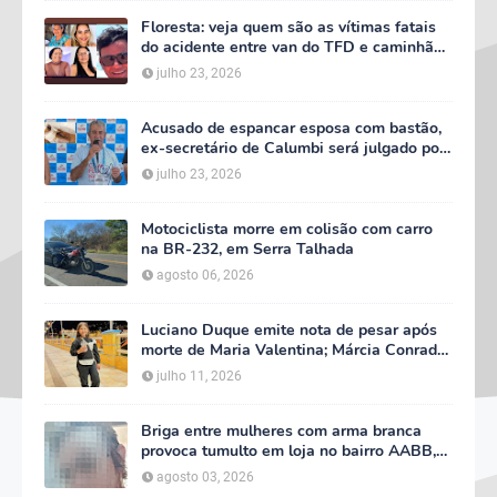
Floresta: veja quem são as vítimas fatais
do acidente entre van do TFD e caminhão
na PE-360
julho 23, 2026
Acusado de espancar esposa com bastão,
ex-secretário de Calumbi será julgado por
tentativa de feminicídio
julho 23, 2026
Motociclista morre em colisão com carro
na BR-232, em Serra Talhada
agosto 06, 2026
Luciano Duque emite nota de pesar após
morte de Maria Valentina; Márcia Conrado
decreta luto oficial de três dias em Serra
julho 11, 2026
Talhada
Briga entre mulheres com arma branca
provoca tumulto em loja no bairro AABB,
em Serra Talhada
agosto 03, 2026