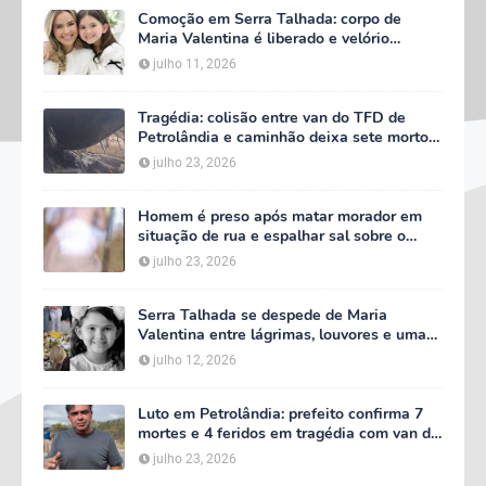
Comoção em Serra Talhada: corpo de
Maria Valentina é liberado e velório
começa às 5h deste domingo
julho 11, 2026
Tragédia: colisão entre van do TFD de
Petrolândia e caminhão deixa sete mortos
em Floresta
julho 23, 2026
Homem é preso após matar morador em
situação de rua e espalhar sal sobre o
corpo em Serra Talhada
julho 23, 2026
Serra Talhada se despede de Maria
Valentina entre lágrimas, louvores e uma
multidão que caminhou ao lado da família
julho 12, 2026
Luto em Petrolândia: prefeito confirma 7
mortes e 4 feridos em tragédia com van do
TFD e decreta três dias de luto oficial
julho 23, 2026