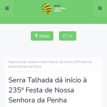
Rádio
TV
▶
◀
Página inicial
eventos
Serra Talhada dá início à 235ª Festa de
Nossa Senhora da Penha
Serra Talhada dá início à
235ª Festa de Nossa
Senhora da Penha