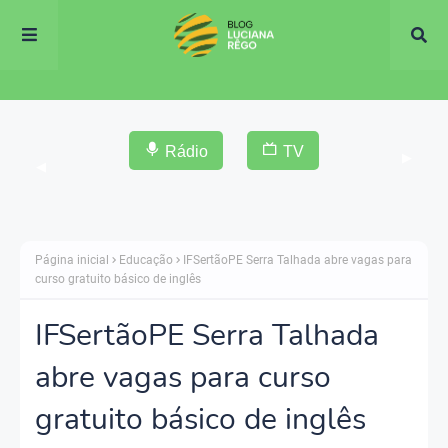
Rádio
TV
▶
◀
Página inicial
Educação
IFSertãoPE Serra Talhada abre vagas para
curso gratuito básico de inglês
IFSertãoPE Serra Talhada
abre vagas para curso
gratuito básico de inglês