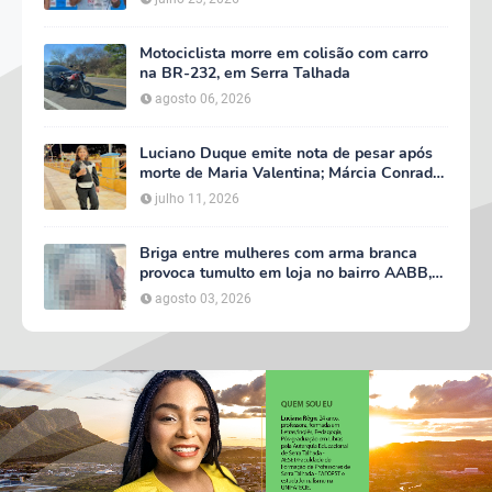
Motociclista morre em colisão com carro
na BR-232, em Serra Talhada
agosto 06, 2026
Luciano Duque emite nota de pesar após
morte de Maria Valentina; Márcia Conrado
decreta luto oficial de três dias em Serra
julho 11, 2026
Talhada
Briga entre mulheres com arma branca
provoca tumulto em loja no bairro AABB,
em Serra Talhada
agosto 03, 2026