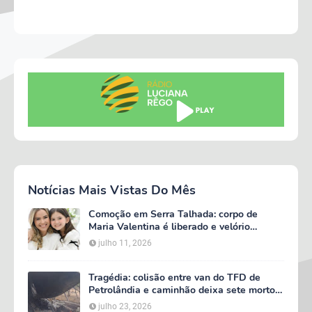
Notícias Mais Vistas Do Mês
Comoção em Serra Talhada: corpo de
Maria Valentina é liberado e velório
começa às 5h deste domingo
julho 11, 2026
Tragédia: colisão entre van do TFD de
Petrolândia e caminhão deixa sete mortos
em Floresta
julho 23, 2026