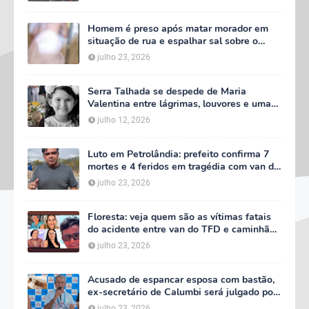
Homem é preso após matar morador em
situação de rua e espalhar sal sobre o
corpo em Serra Talhada
julho 23, 2026
Serra Talhada se despede de Maria
Valentina entre lágrimas, louvores e uma
multidão que caminhou ao lado da família
julho 12, 2026
Luto em Petrolândia: prefeito confirma 7
mortes e 4 feridos em tragédia com van do
TFD e decreta três dias de luto oficial
julho 23, 2026
Floresta: veja quem são as vítimas fatais
do acidente entre van do TFD e caminhão
na PE-360
julho 23, 2026
Acusado de espancar esposa com bastão,
ex-secretário de Calumbi será julgado por
tentativa de feminicídio
julho 23, 2026