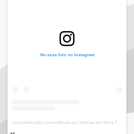
Ver essa foto no Instagram
Uma publicação compartilhada por Notícias em Serra Talhada (@bloglucianarego)