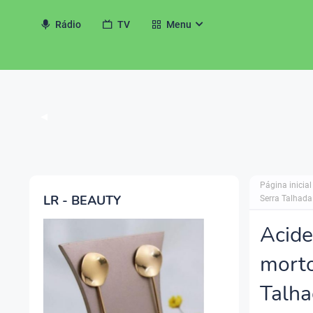
Rádio
TV
Menu
◀
Página inicial
LR - BEAUTY
Serra Talhada
Acid
morto
Talh