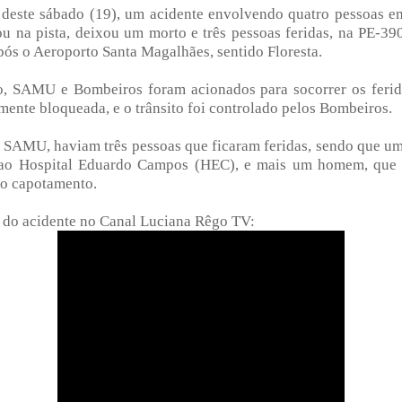
deste sábado (19), um acidente envolvendo quatro pessoas e
u na pista, deixou um morto e três pessoas
feridas, na PE-39
pós o Aeroporto Santa Magalhães, sentido Floresta.
o, SAMU e Bombeiros foram acionados para socorrer os ferido
lmente bloqueada, e o trânsito foi controlado pelos Bombeiros.
SAMU, haviam três pessoas que ficaram feridas, sendo que um
ao Hospital Eduardo Campos (HEC), e mais um homem, que
 o capotamento.
 do acidente no Canal Luciana Rêgo TV: