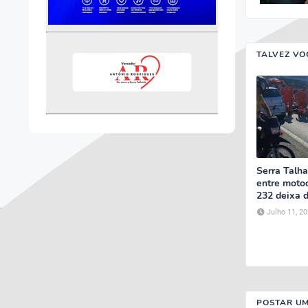
TALVEZ VO
Serra Talha
entre moto
232 deixa d
Julho 11, 2
POSTAR U