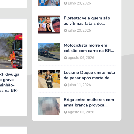
secretário de Calumbi
julho 23, 2026
será julgado por tentativa
de feminicídio
Floresta: veja quem são
as vítimas fatais do
acidente entre van do TFD
julho 23, 2026
e caminhão na PE-360
Motociclista morre em
colisão com carro na BR-
232, em Serra Talhada
agosto 06, 2026
Luciano Duque emite nota
RF divulga
de pesar após morte de
e grave
Maria Valentina; Márcia
minhão-
julho 11, 2026
Conrado decreta luto
as na BR-
oficial de três dias em
Serra Talhada
Briga entre mulheres com
arma branca provoca
tumulto em loja no bairro
agosto 03, 2026
AABB, em Serra Talhada