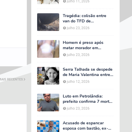
julho 11, 2026
velório começa às 5h
deste domingo
Tragédia: colisão entre
van do TFD de
Petrolândia e caminhão
julho 23, 2026
deixa sete mortos em
Floresta
Homem é preso após
matar morador em
situação de rua e espalhar
julho 23, 2026
sal sobre o corpo em
Serra Talhada
Serra Talhada se despede
de Maria Valentina entre
lágrimas, louvores e uma
MAIS RECENTES
julho 12, 2026
multidão que caminhou ao
lado da família
Luto em Petrolândia:
prefeito confirma 7 mortes
e 4 feridos em tragédia
julho 23, 2026
com van do TFD e decreta
três dias de luto oficial
Acusado de espancar
esposa com bastão, ex-