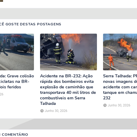
CÊ GOSTE DESTAS POSTAGENS
da: Grave colisão
Acidente na BR-232: Ação
Serra Talhada: P
cicletas na BR-
rápida dos bombeiros evita
novas imagens d
ois feridos
explosão de caminhão que
acidente com ca
transportava 40 mil litros de
tanque em cham
026
combustíveis em Serra
232
Talhada
Junho 30, 2026
Junho 30, 2026
M COMENTÁRIO