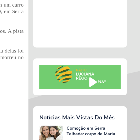
m um carro
0, em Serra
s. A pista
a delas foi
 morreu no
Notícias Mais Vistas Do Mês
Comoção em Serra
Talhada: corpo de Maria
Valentina é liberado e