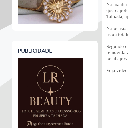
Na manhã 
que capoto
Talhada, a
Na ocasiã
ficou tota
Segundo o 
PUBLICIDADE
removida 
local após
Veja vídeo