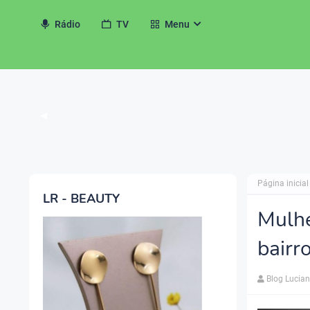
Rádio
TV
Menu
◀
Página inicial
LR - BEAUTY
Mulhe
bairr
Blog Lucia