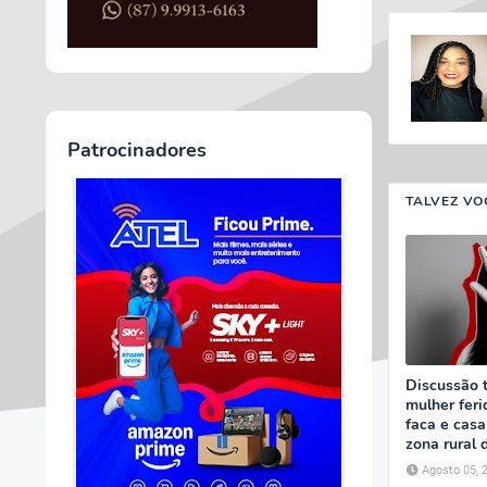
Patrocinadores
TALVEZ VO
Discussão 
mulher feri
faca e casa
zona rural 
Agosto 05, 