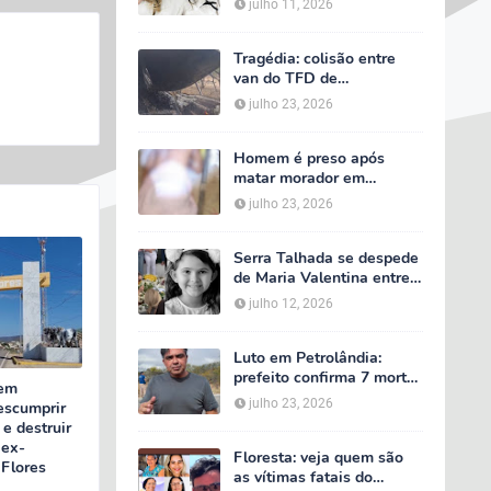
julho 11, 2026
velório começa às 5h
deste domingo
Tragédia: colisão entre
van do TFD de
Petrolândia e caminhão
julho 23, 2026
deixa sete mortos em
Floresta
Homem é preso após
matar morador em
situação de rua e espalhar
julho 23, 2026
sal sobre o corpo em
Serra Talhada
Serra Talhada se despede
de Maria Valentina entre
lágrimas, louvores e uma
julho 12, 2026
multidão que caminhou ao
lado da família
Luto em Petrolândia:
prefeito confirma 7 mortes
 em
e 4 feridos em tragédia
julho 23, 2026
escumprir
com van do TFD e decreta
e destruir
três dias de luto oficial
 ex-
Floresta: veja quem são
Flores
as vítimas fatais do