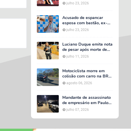
acidente entre van do TFD
julho 23, 2026
e caminhão na PE-360
Acusado de espancar
esposa com bastão, ex-
secretário de Calumbi
julho 23, 2026
será julgado por tentativa
de feminicídio
Luciano Duque emite nota
de pesar após morte de
Maria Valentina; Márcia
julho 11, 2026
Conrado decreta luto
oficial de três dias em
Serra Talhada
Motociclista morre em
colisão com carro na BR-
232, em Serra Talhada
agosto 06, 2026
Mandante de assassinato
de empresário em Paulo
Afonso é preso em Serra
julho 07, 2026
Talhada; suspeito
participou do velório da
vítima