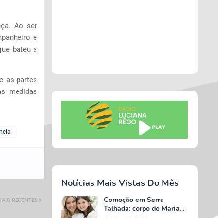
eça. Ao ser
mpanheiro e
que bateu a
 e as partes
das medidas
ência
Notícias Mais Vistas Do Mês
Comoção em Serra
MAIS RECENTES
Talhada: corpo de Maria
Valentina é liberado e