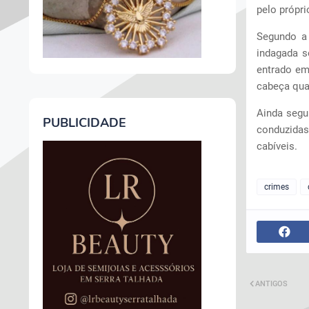
pelo própri
Segundo a 
indagada s
entrado em
cabeça qua
Ainda segun
PUBLICIDADE
conduzidas
cabíveis.
crimes
ANTIGOS