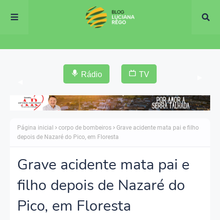
Rádio
TV
▶
◀
Página inicial
corpo de bombeiros
Grave acidente mata pai e filho
depois de Nazaré do Pico, em Floresta
Grave acidente mata pai e
filho depois de Nazaré do
Pico, em Floresta