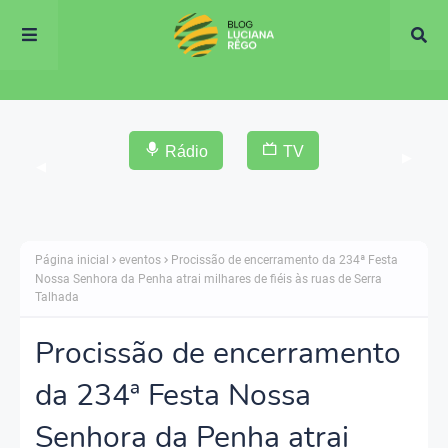
Rádio
TV
▶
◀
Página inicial
eventos
Procissão de encerramento da 234ª Festa
Nossa Senhora da Penha atrai milhares de fiéis às ruas de Serra
Talhada
Procissão de encerramento
da 234ª Festa Nossa
Senhora da Penha atrai