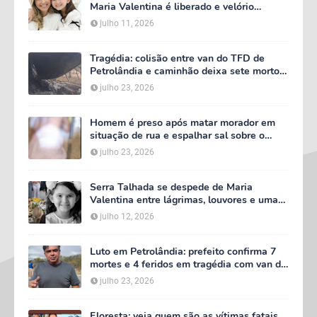
Maria Valentina é liberado e velório
começa às 5h deste domingo
julho 11, 2026
Tragédia: colisão entre van do TFD de
Petrolândia e caminhão deixa sete mortos
em Floresta
julho 23, 2026
Homem é preso após matar morador em
situação de rua e espalhar sal sobre o
corpo em Serra Talhada
julho 23, 2026
Serra Talhada se despede de Maria
Valentina entre lágrimas, louvores e uma
multidão que caminhou ao lado da família
julho 12, 2026
Luto em Petrolândia: prefeito confirma 7
mortes e 4 feridos em tragédia com van do
TFD e decreta três dias de luto oficial
julho 23, 2026
Floresta: veja quem são as vítimas fatais