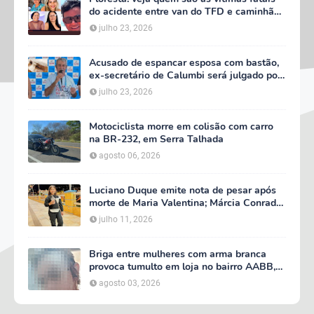
do acidente entre van do TFD e caminhão
na PE-360
julho 23, 2026
Acusado de espancar esposa com bastão,
ex-secretário de Calumbi será julgado por
tentativa de feminicídio
julho 23, 2026
Motociclista morre em colisão com carro
na BR-232, em Serra Talhada
agosto 06, 2026
Luciano Duque emite nota de pesar após
morte de Maria Valentina; Márcia Conrado
decreta luto oficial de três dias em Serra
julho 11, 2026
Talhada
Briga entre mulheres com arma branca
provoca tumulto em loja no bairro AABB,
em Serra Talhada
agosto 03, 2026