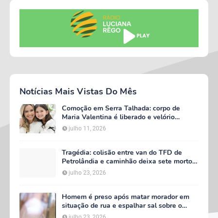
Notícias Mais Vistas Do Mês
Comoção em Serra Talhada: corpo de
Maria Valentina é liberado e velório
começa às 5h deste domingo
julho 11, 2026
Tragédia: colisão entre van do TFD de
Petrolândia e caminhão deixa sete mortos
em Floresta
julho 23, 2026
Homem é preso após matar morador em
situação de rua e espalhar sal sobre o
corpo em Serra Talhada
julho 23, 2026