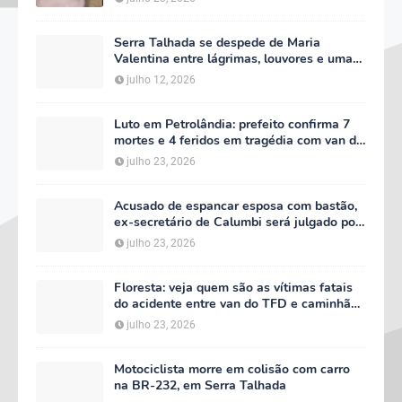
Serra Talhada se despede de Maria
Valentina entre lágrimas, louvores e uma
multidão que caminhou ao lado da família
julho 12, 2026
Luto em Petrolândia: prefeito confirma 7
mortes e 4 feridos em tragédia com van do
TFD e decreta três dias de luto oficial
julho 23, 2026
Acusado de espancar esposa com bastão,
ex-secretário de Calumbi será julgado por
tentativa de feminicídio
julho 23, 2026
Floresta: veja quem são as vítimas fatais
do acidente entre van do TFD e caminhão
na PE-360
julho 23, 2026
Motociclista morre em colisão com carro
na BR-232, em Serra Talhada