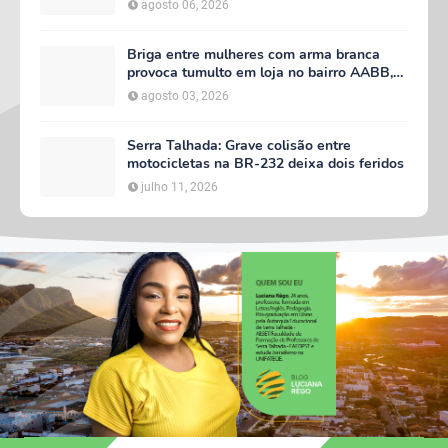
agosto 06, 2026
Briga entre mulheres com arma branca
provoca tumulto em loja no bairro AABB,
em Serra Talhada
agosto 03, 2026
Serra Talhada: Grave colisão entre
motocicletas na BR-232 deixa dois feridos
julho 11, 2026