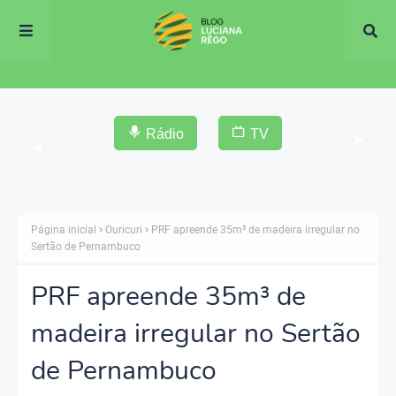
Rádio
TV
▶
◀
Página inicial
Ouricuri
PRF apreende 35m³ de madeira irregular no
Sertão de Pernambuco
PRF apreende 35m³ de
madeira irregular no Sertão
de Pernambuco