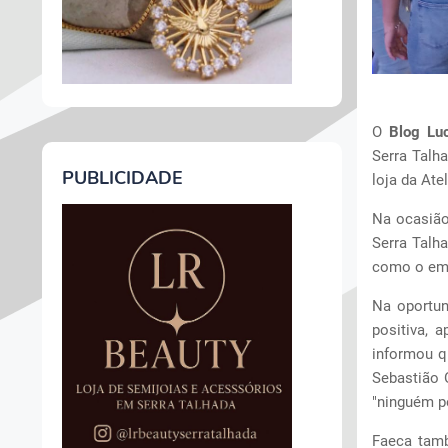
O
Blog Lu
Serra Talh
PUBLICIDADE
loja da Ate
Na ocasião
Serra Talha
como o empr
Na oportun
positiva, 
informou q
Sebastião 
"ninguém p
Faeca tamb