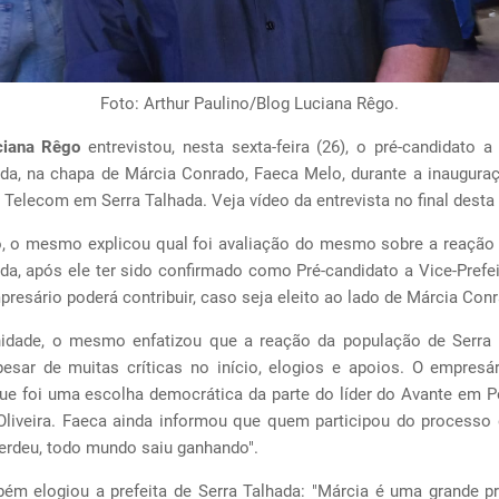
Foto: Arthur Paulino/Blog Luciana Rêgo.
ciana Rêgo
entrevistou, nesta sexta-feira (26), o pré-candidato a
ada, na chapa de Márcia Conrado, Faeca Melo, durante a inaugura
l Telecom em Serra Talhada. Veja vídeo da entrevista no final desta
, o mesmo explicou qual foi avaliação do mesmo sobre a reação
da, após ele ter sido confirmado como Pré-candidato a Vice-Prefe
esário poderá contribuir, caso seja eleito ao lado de Márcia Con
idade, o mesmo enfatizou que a reação da população de Serra 
apesar de muitas críticas no início, elogios e apoios. O empres
ue foi uma escolha democrática da parte do líder do Avante em 
Oliveira. Faeca ainda informou que quem participou do processo 
erdeu, todo mundo saiu ganhando".
ém elogiou a prefeita de Serra Talhada: "Márcia é uma grande pre