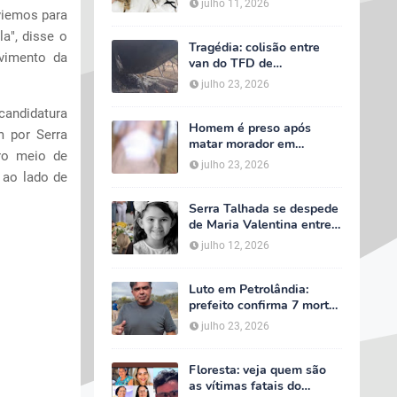
julho 11, 2026
velório começa às 5h
viemos para
deste domingo
la", disse o
Tragédia: colisão entre
lvimento da
van do TFD de
Petrolândia e caminhão
julho 23, 2026
deixa sete mortos em
Floresta
candidatura
Homem é preso após
m por Serra
matar morador em
ro meio de
situação de rua e espalhar
julho 23, 2026
sal sobre o corpo em
 ao lado de
Serra Talhada
Serra Talhada se despede
de Maria Valentina entre
lágrimas, louvores e uma
julho 12, 2026
multidão que caminhou ao
lado da família
Luto em Petrolândia:
prefeito confirma 7 mortes
e 4 feridos em tragédia
julho 23, 2026
com van do TFD e decreta
três dias de luto oficial
Floresta: veja quem são
as vítimas fatais do