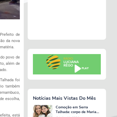
 Prefeito de
ção da nova
 matéria.
 do povo de
ito, além de
rado.
Talhada foi
ário também
Pernambuco,
Notícias Mais Vistas Do Mês
de escolha,
Comoção em Serra
Talhada: corpo de Maria
feita, está
Valentina é liberado e