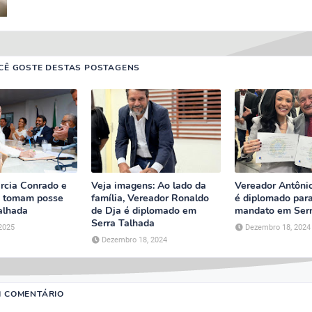
CÊ GOSTE DESTAS POSTAGENS
árcia Conrado e
Veja imagens: Ao lado da
Vereador Antôni
o tomam posse
família, Vereador Ronaldo
é diplomado para
alhada
de Dja é diplomado em
mandato em Serr
Serra Talhada
 2025
Dezembro 18, 2024
Dezembro 18, 2024
M COMENTÁRIO