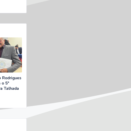
o Rodrigues
 o 5°
a Talhada