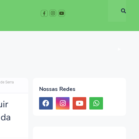
▶
 de Serra
Nossas Redes
uir
ada