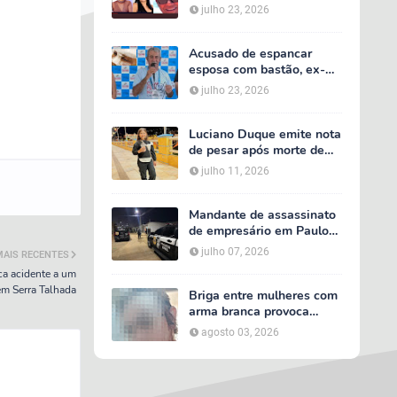
acidente entre van do TFD
julho 23, 2026
e caminhão na PE-360
Acusado de espancar
esposa com bastão, ex-
secretário de Calumbi
julho 23, 2026
será julgado por tentativa
de feminicídio
Luciano Duque emite nota
de pesar após morte de
Maria Valentina; Márcia
julho 11, 2026
Conrado decreta luto
oficial de três dias em
Serra Talhada
Mandante de assassinato
de empresário em Paulo
Afonso é preso em Serra
julho 07, 2026
MAIS RECENTES
Talhada; suspeito
a acidente a um
participou do velório da
m Serra Talhada
vítima
Briga entre mulheres com
arma branca provoca
tumulto em loja no bairro
agosto 03, 2026
AABB, em Serra Talhada