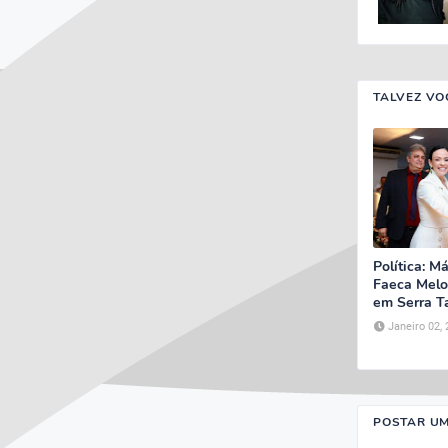
TALVEZ VO
Política: M
Faeca Mel
em Serra T
Janeiro 02,
POSTAR U