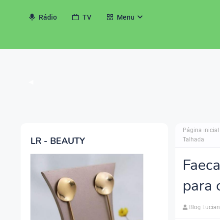
Rádio
TV
Menu
◀
Página inicial
LR - BEAUTY
Talhada
Faeca
para 
Blog Lucia