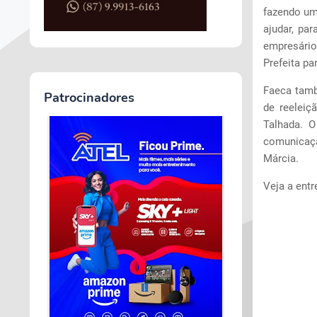
fazendo um
ajudar, par
empresário
Prefeita pa
Faeca tamb
Patrocinadores
de reeleiç
Talhada. 
comunicaçã
Márcia.
Veja a ent