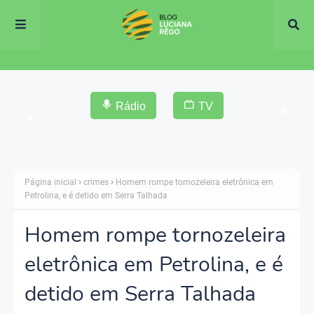
Rádio
TV
▶
◀
Página inicial
crimes
Homem rompe tornozeleira eletrônica em
Petrolina, e é detido em Serra Talhada
Homem rompe tornozeleira
eletrônica em Petrolina, e é
detido em Serra Talhada