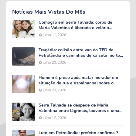
Notícias Mais Vistas Do Mês
Comoção em Serra Talhada: corpo de
Maria Valentina é liberado e velório
começa às 5h deste domingo
julho 11, 2026
Tragédia: colisão entre van do TFD de
Petrolândia e caminhão deixa sete mortos
em Floresta
julho 23, 2026
Homem é preso após matar morador em
situação de rua e espalhar sal sobre o
corpo em Serra Talhada
julho 23, 2026
Serra Talhada se despede de Maria
Valentina entre lágrimas, louvores e uma
multidão que caminhou ao lado da família
julho 12, 2026
Luto em Petrolândia: prefeito confirma 7