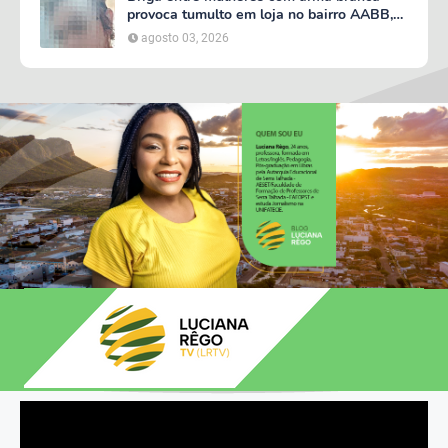
provoca tumulto em loja no bairro AABB,
em Serra Talhada
agosto 03, 2026