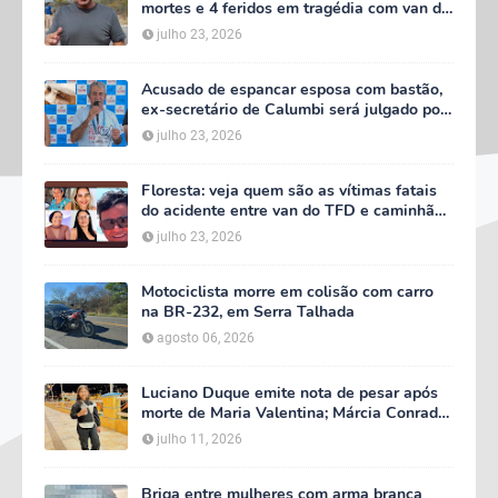
mortes e 4 feridos em tragédia com van do
TFD e decreta três dias de luto oficial
julho 23, 2026
Acusado de espancar esposa com bastão,
ex-secretário de Calumbi será julgado por
tentativa de feminicídio
julho 23, 2026
Floresta: veja quem são as vítimas fatais
do acidente entre van do TFD e caminhão
na PE-360
julho 23, 2026
Motociclista morre em colisão com carro
na BR-232, em Serra Talhada
agosto 06, 2026
Luciano Duque emite nota de pesar após
morte de Maria Valentina; Márcia Conrado
decreta luto oficial de três dias em Serra
julho 11, 2026
Talhada
Briga entre mulheres com arma branca