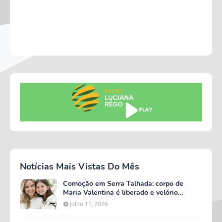
Notícias Mais Vistas Do Mês
Comoção em Serra Talhada: corpo de
Maria Valentina é liberado e velório
começa às 5h deste domingo
julho 11, 2026