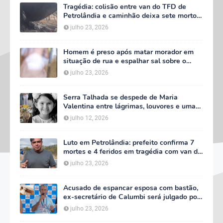
Tragédia: colisão entre van do TFD de
Petrolândia e caminhão deixa sete mortos
em Floresta
julho 23, 2026
Homem é preso após matar morador em
situação de rua e espalhar sal sobre o
corpo em Serra Talhada
julho 23, 2026
Serra Talhada se despede de Maria
Valentina entre lágrimas, louvores e uma
multidão que caminhou ao lado da família
julho 12, 2026
Luto em Petrolândia: prefeito confirma 7
mortes e 4 feridos em tragédia com van do
TFD e decreta três dias de luto oficial
julho 23, 2026
Acusado de espancar esposa com bastão,
ex-secretário de Calumbi será julgado por
tentativa de feminicídio
julho 23, 2026