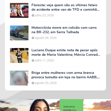
Floresta: veja quem são as vítimas fatais
do acidente entre van do TFD e caminhão
na PE-360
julho 23, 2026
Motociclista morre em colisão com carro
na BR-232, em Serra Talhada
agosto 06, 2026
Luciano Duque emite nota de pesar após
morte de Maria Valentina; Márcia Conrado
decreta luto oficial de três dias em Serra
julho 11, 2026
Talhada
Briga entre mulheres com arma branca
provoca tumulto em loja no bairro AABB,
em Serra Talhada
agosto 03, 2026