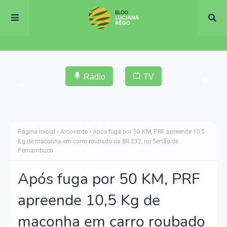
Rádio
TV
▶
◀
Página inicial
Arcoverde
Após fuga por 50 KM, PRF apreende 10,5
Kg de maconha em carro roubado na BR 232, no Sertão de
Pernambuco
Após fuga por 50 KM, PRF
apreende 10,5 Kg de
maconha em carro roubado