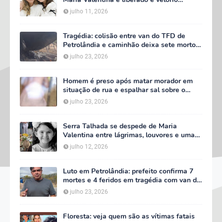
começa às 5h deste domingo
julho 11, 2026
Tragédia: colisão entre van do TFD de
Petrolândia e caminhão deixa sete mortos
em Floresta
julho 23, 2026
Homem é preso após matar morador em
situação de rua e espalhar sal sobre o
corpo em Serra Talhada
julho 23, 2026
Serra Talhada se despede de Maria
Valentina entre lágrimas, louvores e uma
multidão que caminhou ao lado da família
julho 12, 2026
Luto em Petrolândia: prefeito confirma 7
mortes e 4 feridos em tragédia com van do
TFD e decreta três dias de luto oficial
julho 23, 2026
Floresta: veja quem são as vítimas fatais