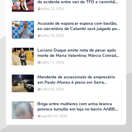
do acidente entre van do TFD e caminhão
na PE-360
julho 23, 2026
Acusado de espancar esposa com bastão,
ex-secretário de Calumbi será julgado por
tentativa de feminicídio
julho 23, 2026
Luciano Duque emite nota de pesar após
morte de Maria Valentina; Márcia Conrado
decreta luto oficial de três dias em Serra
julho 11, 2026
Talhada
Mandante de assassinato de empresário
em Paulo Afonso é preso em Serra
Talhada; suspeito participou do velório da
julho 07, 2026
vítima
Briga entre mulheres com arma branca
provoca tumulto em loja no bairro AABB,
em Serra Talhada
agosto 03, 2026