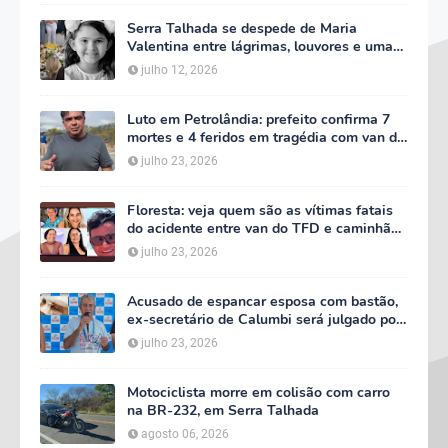
Serra Talhada se despede de Maria
Valentina entre lágrimas, louvores e uma
multidão que caminhou ao lado da família
julho 12, 2026
Luto em Petrolândia: prefeito confirma 7
mortes e 4 feridos em tragédia com van do
TFD e decreta três dias de luto oficial
julho 23, 2026
Floresta: veja quem são as vítimas fatais
do acidente entre van do TFD e caminhão
na PE-360
julho 23, 2026
Acusado de espancar esposa com bastão,
ex-secretário de Calumbi será julgado por
tentativa de feminicídio
julho 23, 2026
Motociclista morre em colisão com carro
na BR-232, em Serra Talhada
agosto 06, 2026