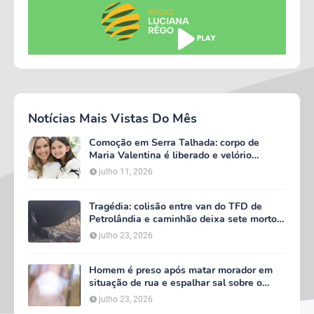
Notícias Mais Vistas Do Mês
Comoção em Serra Talhada: corpo de
Maria Valentina é liberado e velório
começa às 5h deste domingo
julho 11, 2026
Tragédia: colisão entre van do TFD de
Petrolândia e caminhão deixa sete mortos
em Floresta
julho 23, 2026
Homem é preso após matar morador em
situação de rua e espalhar sal sobre o
corpo em Serra Talhada
julho 23, 2026