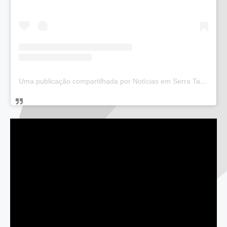
Uma publicação compartilhada por Notícias em Serra Talhada (@bloglucianarego)