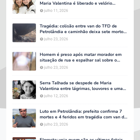
Maria Valentina é liberado e velório
começa às 5h deste domingo
julho 11, 2026
Tragédia: colisão entre van do TFD de
Petrolândia e caminhão deixa sete mortos
em Floresta
julho 23, 2026
Homem é preso após matar morador em
situação de rua e espalhar sal sobre o
corpo em Serra Talhada
julho 23, 2026
Serra Talhada se despede de Maria
Valentina entre lágrimas, louvores e uma
multidão que caminhou ao lado da família
julho 12, 2026
Luto em Petrolândia: prefeito confirma 7
mortes e 4 feridos em tragédia com van do
TFD e decreta três dias de luto oficial
julho 23, 2026
Floresta: veja quem são as vítimas fatais