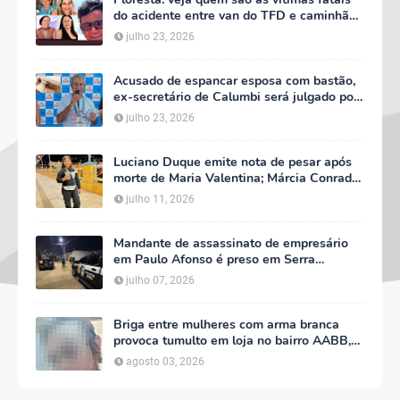
do acidente entre van do TFD e caminhão
na PE-360
julho 23, 2026
Acusado de espancar esposa com bastão,
ex-secretário de Calumbi será julgado por
tentativa de feminicídio
julho 23, 2026
Luciano Duque emite nota de pesar após
morte de Maria Valentina; Márcia Conrado
decreta luto oficial de três dias em Serra
julho 11, 2026
Talhada
Mandante de assassinato de empresário
em Paulo Afonso é preso em Serra
Talhada; suspeito participou do velório da
julho 07, 2026
vítima
Briga entre mulheres com arma branca
provoca tumulto em loja no bairro AABB,
em Serra Talhada
agosto 03, 2026