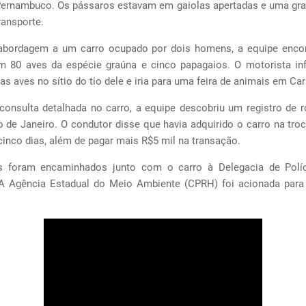
Pernambuco. Os pássaros estavam em gaiolas apertadas e uma gr
ransporte.
abordagem a um carro ocupado por dois homens, a equipe enco
m 80 aves da espécie graúna e cinco papagaios. O motorista i
as aves no sítio do tio dele e iria para uma feira de animais em Car
onsulta detalhada no carro, a equipe descobriu um registro de 
 de Janeiro. O condutor disse que havia adquirido o carro na tro
cinco dias, além de pagar mais R$5 mil na transação.
 foram encaminhados junto com o carro à Delegacia de Políci
 A Agência Estadual do Meio Ambiente (CPRH) foi acionada para