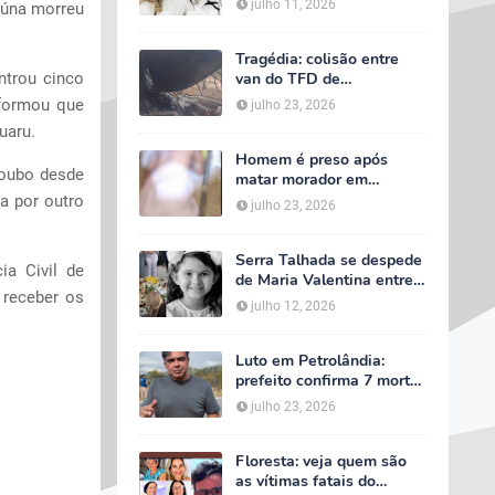
julho 11, 2026
aúna morreu
velório começa às 5h
deste domingo
Tragédia: colisão entre
ntrou cinco
van do TFD de
Petrolândia e caminhão
nformou que
julho 23, 2026
deixa sete mortos em
uaru.
Floresta
Homem é preso após
roubo desde
matar morador em
situação de rua e espalhar
ca por outro
julho 23, 2026
sal sobre o corpo em
Serra Talhada
Serra Talhada se despede
a Civil de
de Maria Valentina entre
 receber os
lágrimas, louvores e uma
julho 12, 2026
multidão que caminhou ao
lado da família
Luto em Petrolândia:
prefeito confirma 7 mortes
e 4 feridos em tragédia
julho 23, 2026
com van do TFD e decreta
três dias de luto oficial
Floresta: veja quem são
as vítimas fatais do