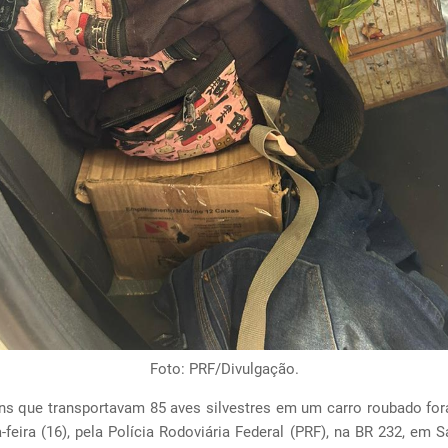
Foto: PRF/Divulgação.
s que transportavam 85 aves silvestres em um carro roubado for
-feira (16), pela Polícia Rodoviária Federal (PRF), na BR 232, em S