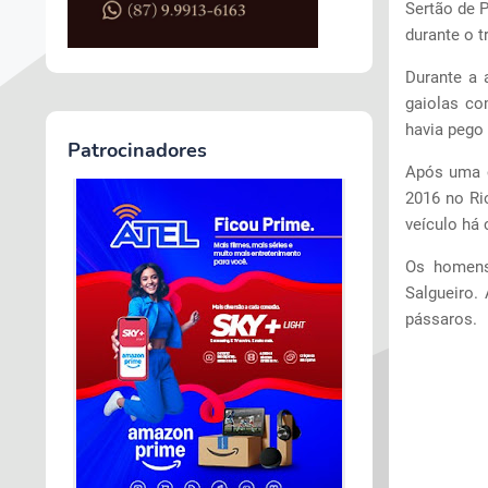
Sertão de 
durante o t
Durante a 
gaiolas co
havia pego 
Patrocinadores
Após uma c
2016 no Rio
veículo há 
Os homens
Salgueiro.
pássaros.