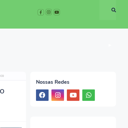
▶
uco
Nossas Redes
ro