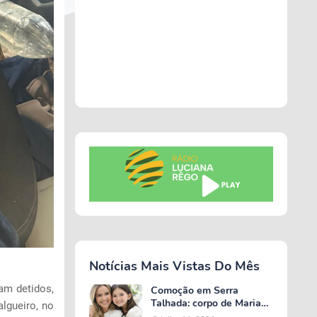
Notícias Mais Vistas Do Mês
am detidos,
Comoção em Serra
Talhada: corpo de Maria
algueiro, no
Valentina é liberado e