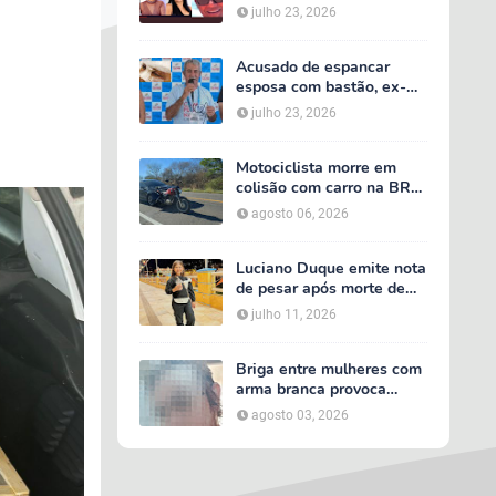
acidente entre van do TFD
julho 23, 2026
e caminhão na PE-360
Acusado de espancar
esposa com bastão, ex-
secretário de Calumbi
julho 23, 2026
será julgado por tentativa
de feminicídio
Motociclista morre em
colisão com carro na BR-
232, em Serra Talhada
agosto 06, 2026
Luciano Duque emite nota
de pesar após morte de
Maria Valentina; Márcia
julho 11, 2026
Conrado decreta luto
oficial de três dias em
Serra Talhada
Briga entre mulheres com
arma branca provoca
tumulto em loja no bairro
agosto 03, 2026
AABB, em Serra Talhada