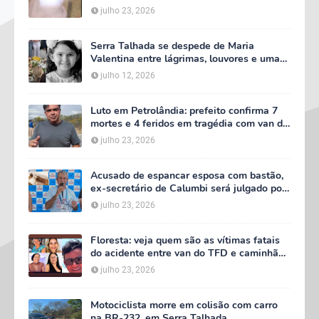
corpo em Serra Talhada
julho 23, 2026
Serra Talhada se despede de Maria
Valentina entre lágrimas, louvores e uma
multidão que caminhou ao lado da família
julho 12, 2026
Luto em Petrolândia: prefeito confirma 7
mortes e 4 feridos em tragédia com van do
TFD e decreta três dias de luto oficial
julho 23, 2026
Acusado de espancar esposa com bastão,
ex-secretário de Calumbi será julgado por
tentativa de feminicídio
julho 23, 2026
Floresta: veja quem são as vítimas fatais
do acidente entre van do TFD e caminhão
na PE-360
julho 23, 2026
Motociclista morre em colisão com carro
na BR-232, em Serra Talhada