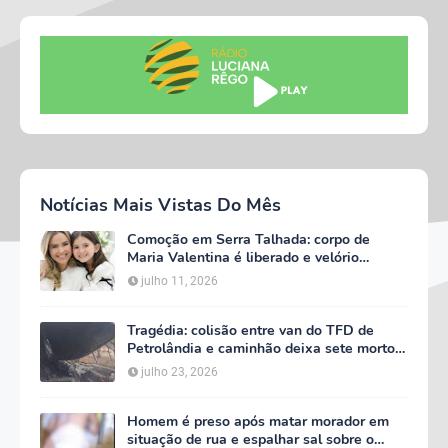
Notícias Mais Vistas Do Mês
Comoção em Serra Talhada: corpo de
Maria Valentina é liberado e velório
começa às 5h deste domingo
julho 11, 2026
Tragédia: colisão entre van do TFD de
Petrolândia e caminhão deixa sete mortos
em Floresta
julho 23, 2026
Homem é preso após matar morador em
situação de rua e espalhar sal sobre o