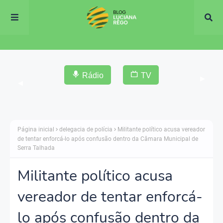
Rádio
TV
▶
◀
Página inicial
delegacia de polícia
Militante político acusa vereador
de tentar enforcá-lo após confusão dentro da Câmara Municipal de
Serra Talhada
Militante político acusa
vereador de tentar enforcá-
lo após confusão dentro da