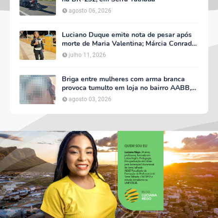
agosto 06, 2026
Luciano Duque emite nota de pesar após
morte de Maria Valentina; Márcia Conrado
decreta luto oficial de três dias em Serra
julho 11, 2026
Talhada
Briga entre mulheres com arma branca
provoca tumulto em loja no bairro AABB,
em Serra Talhada
agosto 03, 2026