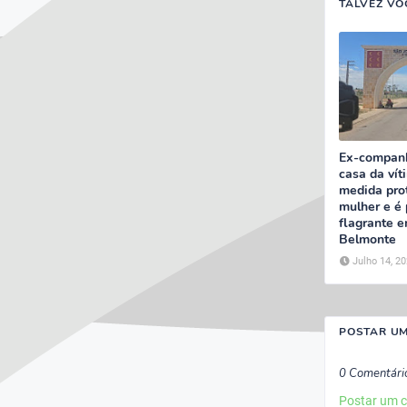
TALVEZ VO
Ex-companh
casa da ví
medida prot
mulher e é
flagrante 
Belmonte
Julho 14, 2
POSTAR U
0 Comentári
Postar um 