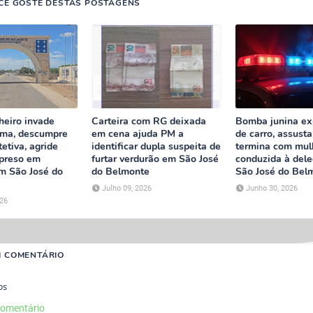
CÊ GOSTE DESTAS POSTAGENS
eiro invade
Carteira com RG deixada
Bomba junina ex
tima, descumpre
em cena ajuda PM a
de carro, assusta
etiva, agride
identificar dupla suspeita de
termina com mul
 preso em
furtar verdurão em São José
conduzida à del
em São José do
do Belmonte
São José do Bel
Julho 09, 2026
Junho 30, 2026
026
M COMENTÁRIO
os
comentário