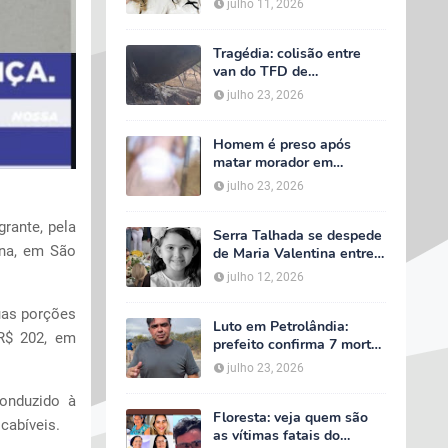
julho 11, 2026
velório começa às 5h
deste domingo
Tragédia: colisão entre
van do TFD de
Petrolândia e caminhão
julho 23, 2026
deixa sete mortos em
Floresta
Homem é preso após
matar morador em
situação de rua e espalhar
julho 23, 2026
sal sobre o corpo em
Serra Talhada
rante, pela
Serra Talhada se despede
una, em São
de Maria Valentina entre
lágrimas, louvores e uma
julho 12, 2026
multidão que caminhou ao
lado da família
duas porções
Luto em Petrolândia:
R$ 202, em
prefeito confirma 7 mortes
e 4 feridos em tragédia
julho 23, 2026
com van do TFD e decreta
três dias de luto oficial
conduzido à
Floresta: veja quem são
cabíveis.
as vítimas fatais do