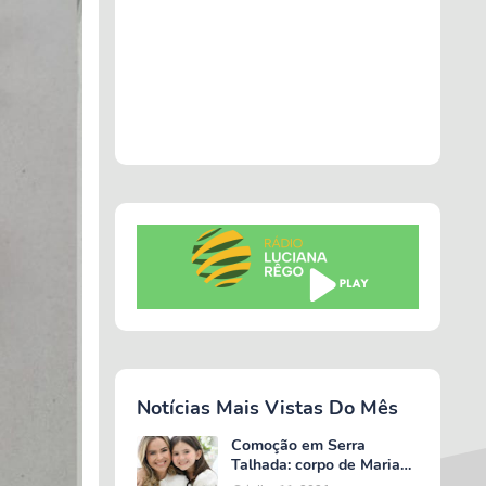
Notícias Mais Vistas Do Mês
Comoção em Serra
Talhada: corpo de Maria
Valentina é liberado e