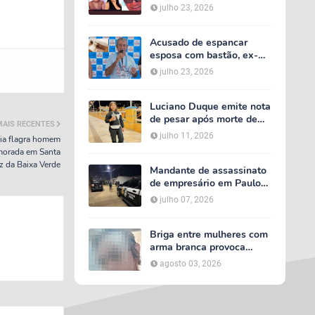
acidente entre van do TFD
julho 23, 2026
e caminhão na PE-360
Acusado de espancar
esposa com bastão, ex-
secretário de Calumbi
julho 23, 2026
será julgado por tentativa
de feminicídio
Luciano Duque emite nota
de pesar após morte de
MAIS RECENTES
Maria Valentina; Márcia
julho 11, 2026
cia flagra homem
Conrado decreta luto
amorada em Santa
oficial de três dias em
z da Baixa Verde
Serra Talhada
Mandante de assassinato
de empresário em Paulo
Afonso é preso em Serra
julho 07, 2026
Talhada; suspeito
participou do velório da
vítima
Briga entre mulheres com
arma branca provoca
tumulto em loja no bairro
agosto 03, 2026
AABB, em Serra Talhada