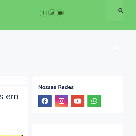
▶
Nossas Redes
s em