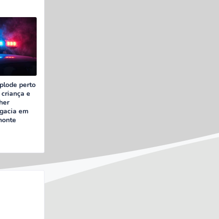
plode perto
 criança e
her
egacia em
monte