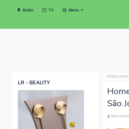
Rádio
TV
Menu
◀
Página inicial
LR - BEAUTY
Home
São J
Blog Lucia