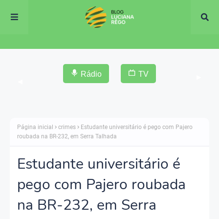
Rádio
TV
▶
◀
Página inicial
crimes
Estudante universitário é pego com Pajero
roubada na BR-232, em Serra Talhada
Estudante universitário é
pego com Pajero roubada
na BR-232, em Serra