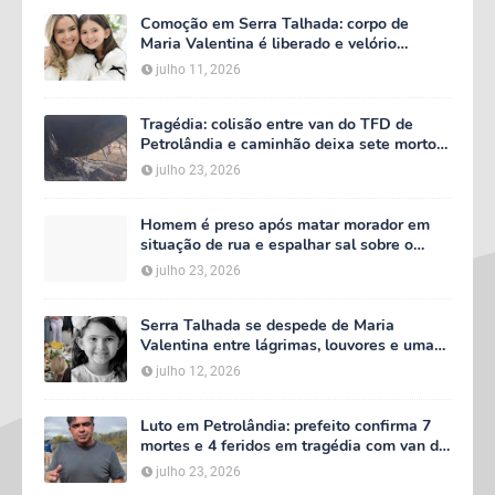
Comoção em Serra Talhada: corpo de
Maria Valentina é liberado e velório
começa às 5h deste domingo
julho 11, 2026
Tragédia: colisão entre van do TFD de
Petrolândia e caminhão deixa sete mortos
em Floresta
julho 23, 2026
Homem é preso após matar morador em
situação de rua e espalhar sal sobre o
corpo em Serra Talhada
julho 23, 2026
Serra Talhada se despede de Maria
Valentina entre lágrimas, louvores e uma
multidão que caminhou ao lado da família
julho 12, 2026
Luto em Petrolândia: prefeito confirma 7
mortes e 4 feridos em tragédia com van do
TFD e decreta três dias de luto oficial
julho 23, 2026