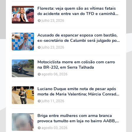
Floresta: veja quem são as vítimas fatais
do acidente entre van do TFD e caminhão
na PE-360
julho 23, 2026
Acusado de espancar esposa com bastão,
ex-secretário de Calumbi será julgado por
tentativa de feminicídio
julho 23, 2026
Motociclista morre em colisão com carro
na BR-232, em Serra Talhada
agosto 06, 2026
Luciano Duque emite nota de pesar após
morte de Maria Valentina; Márcia Conrado
decreta luto oficial de três dias em Serra
julho 11, 2026
Talhada
Briga entre mulheres com arma branca
provoca tumulto em loja no bairro AABB,
em Serra Talhada
agosto 03, 2026