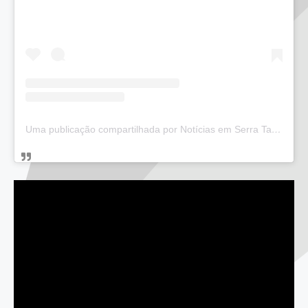
Uma publicação compartilhada por Notícias em Serra Talhada (@bloglucianarego)