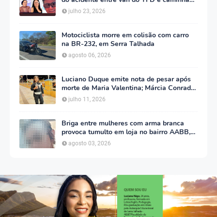
na PE-360
julho 23, 2026
Motociclista morre em colisão com carro
na BR-232, em Serra Talhada
agosto 06, 2026
Luciano Duque emite nota de pesar após
morte de Maria Valentina; Márcia Conrado
decreta luto oficial de três dias em Serra
julho 11, 2026
Talhada
Briga entre mulheres com arma branca
provoca tumulto em loja no bairro AABB,
em Serra Talhada
agosto 03, 2026