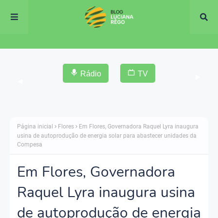
Rádio
TV
▶
◀
Página inicial
Flores
Em Flores, Governadora Raquel Lyra inaugura
usina de autoprodução de energia solar para abastecer unidades da
Compesa
Em Flores, Governadora
Raquel Lyra inaugura usina
de autoprodução de energia