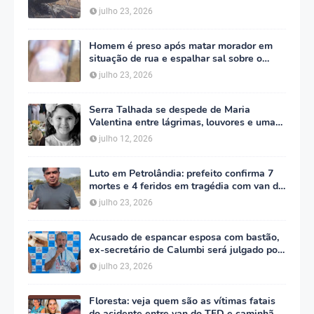
em Floresta
julho 23, 2026
Homem é preso após matar morador em
situação de rua e espalhar sal sobre o
corpo em Serra Talhada
julho 23, 2026
Serra Talhada se despede de Maria
Valentina entre lágrimas, louvores e uma
multidão que caminhou ao lado da família
julho 12, 2026
Luto em Petrolândia: prefeito confirma 7
mortes e 4 feridos em tragédia com van do
TFD e decreta três dias de luto oficial
julho 23, 2026
Acusado de espancar esposa com bastão,
ex-secretário de Calumbi será julgado por
tentativa de feminicídio
julho 23, 2026
Floresta: veja quem são as vítimas fatais
do acidente entre van do TFD e caminhão