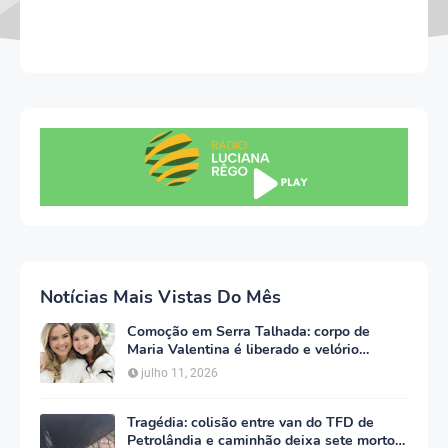
Notícias Mais Vistas Do Mês
Comoção em Serra Talhada: corpo de
Maria Valentina é liberado e velório
começa às 5h deste domingo
julho 11, 2026
Tragédia: colisão entre van do TFD de
Petrolândia e caminhão deixa sete mortos