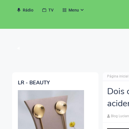
Rádio
TV
Menu
◀
Página inicial
LR - BEAUTY
Dois 
acide
Blog Lucia