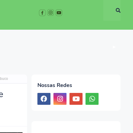
▶
mbuco
Nossas Redes
e