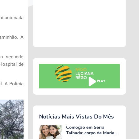
foi acionada
caminhão. A
do segundo
Hospital de
l. A Polícia
Notícias Mais Vistas Do Mês
Comoção em Serra
Talhada: corpo de Maria
Valentina é liberado e