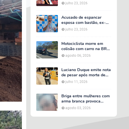
acidente entre van do TFD
julho 23, 2026
e caminhão na PE-360
Acusado de espancar
esposa com bastão, ex-
secretário de Calumbi
julho 23, 2026
será julgado por tentativa
de feminicídio
Motociclista morre em
colisão com carro na BR-
232, em Serra Talhada
agosto 06, 2026
Luciano Duque emite nota
de pesar após morte de
Maria Valentina; Márcia
julho 11, 2026
Conrado decreta luto
oficial de três dias em
Serra Talhada
Briga entre mulheres com
arma branca provoca
tumulto em loja no bairro
agosto 03, 2026
AABB, em Serra Talhada