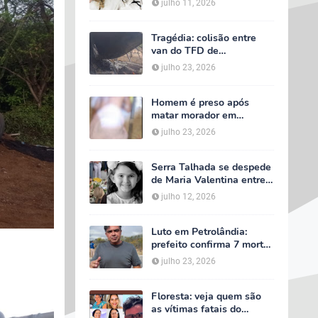
julho 11, 2026
velório começa às 5h
deste domingo
Tragédia: colisão entre
van do TFD de
Petrolândia e caminhão
julho 23, 2026
deixa sete mortos em
Floresta
Homem é preso após
matar morador em
situação de rua e espalhar
julho 23, 2026
sal sobre o corpo em
Serra Talhada
Serra Talhada se despede
de Maria Valentina entre
lágrimas, louvores e uma
julho 12, 2026
multidão que caminhou ao
lado da família
Luto em Petrolândia:
prefeito confirma 7 mortes
e 4 feridos em tragédia
julho 23, 2026
com van do TFD e decreta
três dias de luto oficial
Floresta: veja quem são
as vítimas fatais do