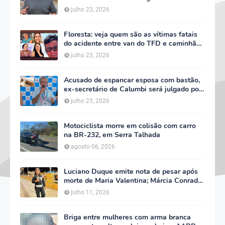
TFD e decreta três dias de luto oficial
julho 23, 2026
Floresta: veja quem são as vítimas fatais
do acidente entre van do TFD e caminhão
na PE-360
julho 23, 2026
Acusado de espancar esposa com bastão,
ex-secretário de Calumbi será julgado por
tentativa de feminicídio
julho 23, 2026
Motociclista morre em colisão com carro
na BR-232, em Serra Talhada
agosto 06, 2026
Luciano Duque emite nota de pesar após
morte de Maria Valentina; Márcia Conrado
decreta luto oficial de três dias em Serra
julho 11, 2026
Talhada
Briga entre mulheres com arma branca