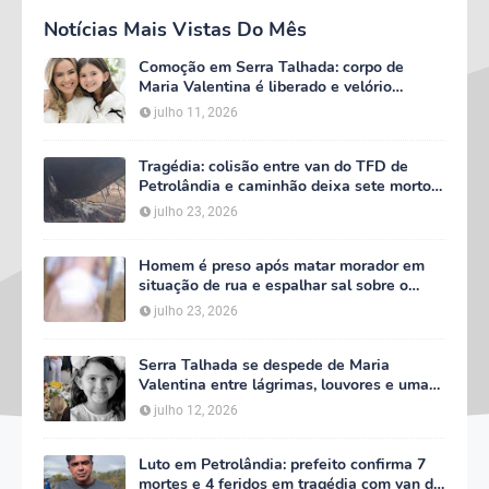
Notícias Mais Vistas Do Mês
Comoção em Serra Talhada: corpo de
Maria Valentina é liberado e velório
começa às 5h deste domingo
julho 11, 2026
Tragédia: colisão entre van do TFD de
Petrolândia e caminhão deixa sete mortos
em Floresta
julho 23, 2026
Homem é preso após matar morador em
situação de rua e espalhar sal sobre o
corpo em Serra Talhada
julho 23, 2026
Serra Talhada se despede de Maria
Valentina entre lágrimas, louvores e uma
multidão que caminhou ao lado da família
julho 12, 2026
Luto em Petrolândia: prefeito confirma 7
mortes e 4 feridos em tragédia com van do