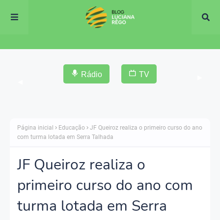
Rádio
TV
▶
◀
Página inicial
Educação
JF Queiroz realiza o primeiro curso do ano
com turma lotada em Serra Talhada
JF Queiroz realiza o
primeiro curso do ano com
turma lotada em Serra