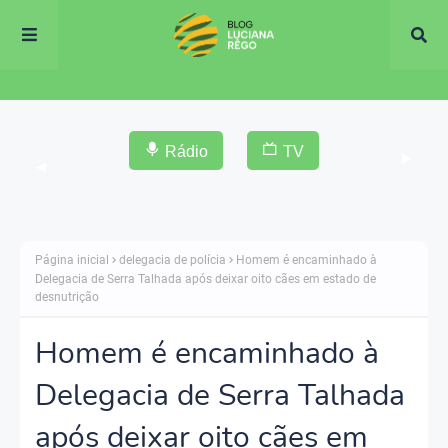
Rádio
TV
▶
◀
Página inicial
delegacia de polícia
Homem é encaminhado à
Delegacia de Serra Talhada após deixar oito cães em estado de
desnutrição
Homem é encaminhado à
Delegacia de Serra Talhada
após deixar oito cães em