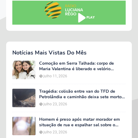
Notícias Mais Vistas Do Mês
Comoção em Serra Talhada: corpo de
Maria Valentina é liberado e velório
começa às 5h deste domingo
julho 11, 2026
Tragédia: colisão entre van do TFD de
Petrolândia e caminhão deixa sete mortos
em Floresta
julho 23, 2026
Homem é preso após matar morador em
situação de rua e espalhar sal sobre o
corpo em Serra Talhada
julho 23, 2026