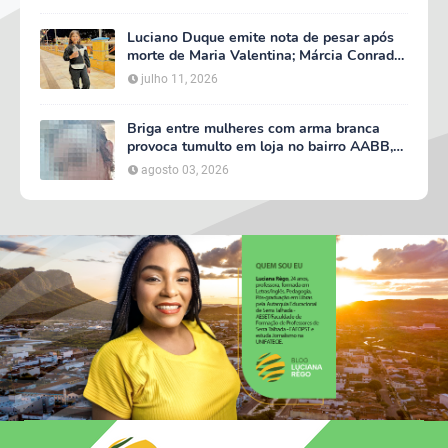
Luciano Duque emite nota de pesar após
morte de Maria Valentina; Márcia Conrado
decreta luto oficial de três dias em Serra
julho 11, 2026
Talhada
Briga entre mulheres com arma branca
provoca tumulto em loja no bairro AABB,
em Serra Talhada
agosto 03, 2026