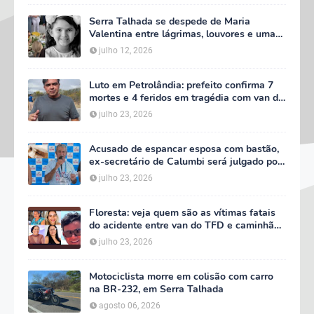
Serra Talhada se despede de Maria
Valentina entre lágrimas, louvores e uma
multidão que caminhou ao lado da família
julho 12, 2026
Luto em Petrolândia: prefeito confirma 7
mortes e 4 feridos em tragédia com van do
TFD e decreta três dias de luto oficial
julho 23, 2026
Acusado de espancar esposa com bastão,
ex-secretário de Calumbi será julgado por
tentativa de feminicídio
julho 23, 2026
Floresta: veja quem são as vítimas fatais
do acidente entre van do TFD e caminhão
na PE-360
julho 23, 2026
Motociclista morre em colisão com carro
na BR-232, em Serra Talhada
agosto 06, 2026