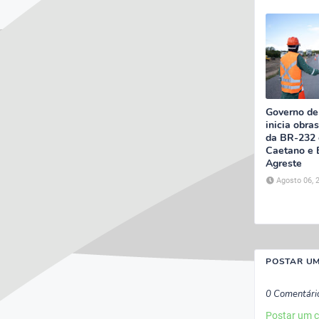
Governo d
inicia obra
da BR-232 
Caetano e B
Agreste
Agosto 06, 
POSTAR U
0 Comentári
Postar um 