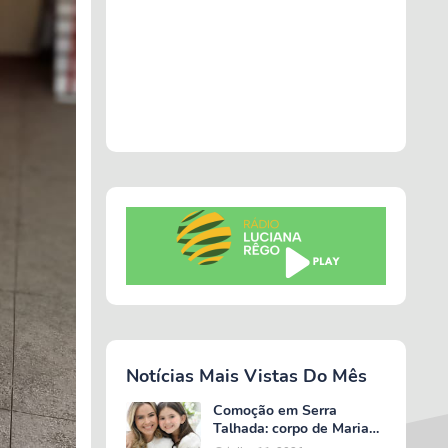
Notícias Mais Vistas Do Mês
Comoção em Serra
Talhada: corpo de Maria
Valentina é liberado e