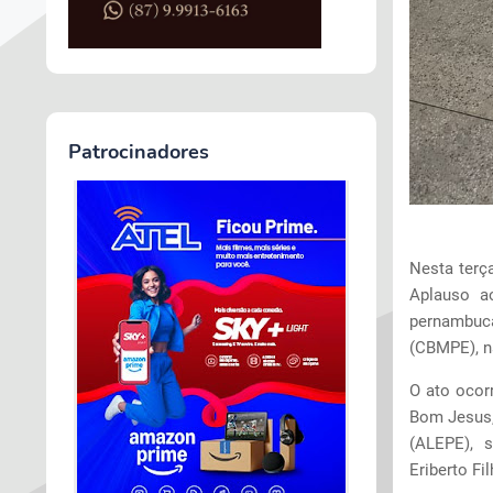
Patrocinadores
Nesta terça
Aplauso ao
pernambuca
(CBMPE), n
O ato ocor
Bom Jesus,
(ALEPE), 
Eriberto Fil