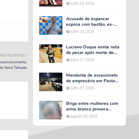
acidente entre van do TFD
julho 23, 2026
e caminhão na PE-360
Acusado de espancar
esposa com bastão, ex-
secretário de Calumbi
julho 23, 2026
será julgado por tentativa
de feminicídio
Luciano Duque emite nota
de pesar após morte de
MAIS RECENTES
Maria Valentina; Márcia
julho 11, 2026
 desenvolvimento
Conrado decreta luto
de Serra Talhada
oficial de três dias em
Serra Talhada
Mandante de assassinato
de empresário em Paulo
Afonso é preso em Serra
julho 07, 2026
Talhada; suspeito
participou do velório da
vítima
Briga entre mulheres com
arma branca provoca
tumulto em loja no bairro
agosto 03, 2026
AABB, em Serra Talhada