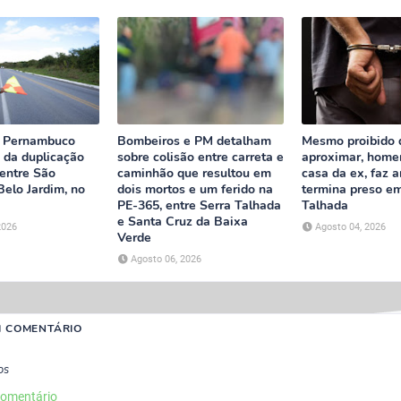
e Pernambuco
Bombeiros e PM detalham
Mesmo proibido 
s da duplicação
sobre colisão entre carreta e
aproximar, home
entre São
caminhão que resultou em
casa da ex, faz 
elo Jardim, no
dois mortos e um ferido na
termina preso e
PE-365, entre Serra Talhada
Talhada
e Santa Cruz da Baixa
2026
Agosto 04, 2026
Verde
Agosto 06, 2026
M COMENTÁRIO
os
comentário