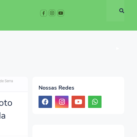
▶
de Serra
Nossas Redes
oto
da