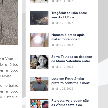
julho 11, 2026
velório começa às 5h
deste domingo
Tragédia: colisão entre
van do TFD de
Petrolândia e caminhão
julho 23, 2026
deixa sete mortos em
Floresta
Homem é preso após
matar morador em
situação de rua e espalhar
julho 23, 2026
sal sobre o corpo em
Serra Talhada
Serra Talhada se despede
ar o Voto de
de Maria Valentina entre
ido o único
lágrimas, louvores e uma
julho 12, 2026
multidão que caminhou ao
 Pernambuco
lado da família
o Norte.
Luto em Petrolândia:
prefeito confirma 7 mortes
o no bairro
e 4 feridos em tragédia
julho 23, 2026
 Pernambuco
com van do TFD e decreta
três dias de luto oficial
o Estadual
Floresta: veja quem são
as vítimas fatais do