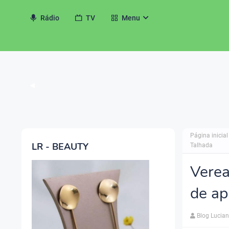
Rádio
TV
Menu
◀
Página inicial
LR - BEAUTY
Talhada
Verea
de ap
Blog Lucia