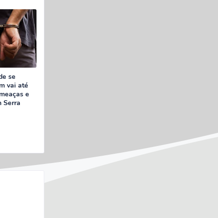
de se
m vai até
ameaças e
m Serra