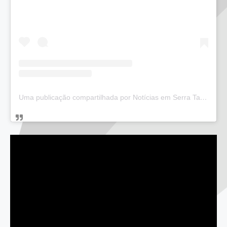
Uma publicação compartilhada por Notícias em Serra Talhada (@bloglucianarego)