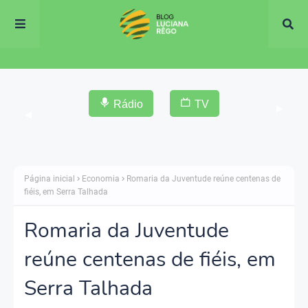
Rádio
TV
▶
◀
Página inicial
Economia
Romaria da Juventude reúne centenas de
fiéis, em Serra Talhada
Romaria da Juventude
reúne centenas de fiéis, em
Serra Talhada