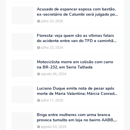
Acusado de espancar esposa com bastão,
ex-secretário de Calumbi será julgado por
tentativa de feminicídio
julho 23, 2026
Floresta: veja quem são as vítimas fatais
do acidente entre van do TFD e caminhão
na PE-360
julho 23, 2026
Motociclista morre em colisão com carro
na BR-232, em Serra Talhada
agosto 06, 2026
Luciano Duque emite nota de pesar após
morte de Maria Valentina; Márcia Conrado
decreta luto oficial de três dias em Serra
julho 11, 2026
Talhada
Briga entre mulheres com arma branca
provoca tumulto em loja no bairro AABB,
em Serra Talhada
agosto 03, 2026