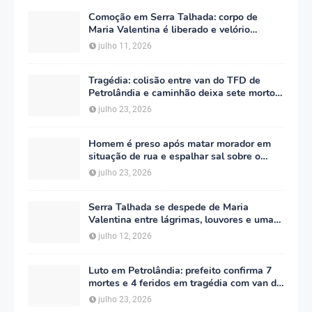
Comoção em Serra Talhada: corpo de
Maria Valentina é liberado e velório
começa às 5h deste domingo
julho 11, 2026
Tragédia: colisão entre van do TFD de
Petrolândia e caminhão deixa sete mortos
em Floresta
julho 23, 2026
Homem é preso após matar morador em
situação de rua e espalhar sal sobre o
corpo em Serra Talhada
julho 23, 2026
Serra Talhada se despede de Maria
Valentina entre lágrimas, louvores e uma
multidão que caminhou ao lado da família
julho 12, 2026
Luto em Petrolândia: prefeito confirma 7
mortes e 4 feridos em tragédia com van do
TFD e decreta três dias de luto oficial
julho 23, 2026