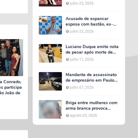
acidente entre van do TFD
julho 23, 2026
e caminhão na PE-360
Acusado de espancar
esposa com bastão, ex-
secretário de Calumbi
julho 23, 2026
será julgado por tentativa
de feminicídio
Luciano Duque emite nota
de pesar após morte de
Maria Valentina; Márcia
julho 11, 2026
Conrado decreta luto
oficial de três dias em
Serra Talhada
Mandante de assassinato
de empresário em Paulo
a Conrado,
Afonso é preso em Serra
s participa
julho 07, 2026
Talhada; suspeito
ão João de
participou do velório da
vítima
Briga entre mulheres com
arma branca provoca
tumulto em loja no bairro
agosto 03, 2026
AABB, em Serra Talhada