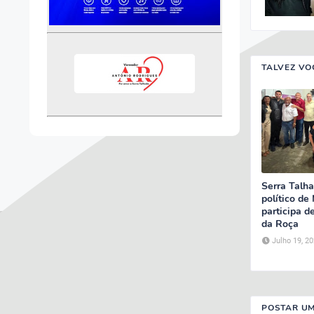
TALVEZ VO
Serra Talh
político de
participa d
da Roça
Julho 19, 2
POSTAR U