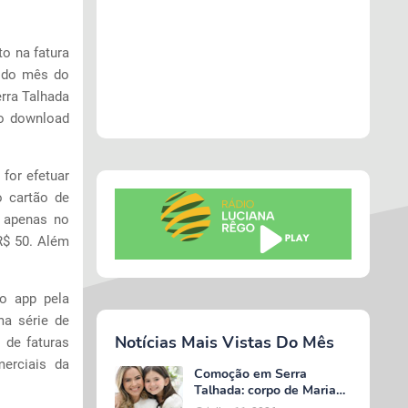
o na fatura
o do mês do
erra Talhada
jo download
for efetuar
o cartão de
o apenas no
R$ 50. Além
 o app pela
ma série de
Notícias Mais Vistas Do Mês
 de faturas
merciais da
Comoção em Serra
Talhada: corpo de Maria
Valentina é liberado e