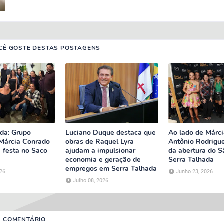
CÊ GOSTE DESTAS POSTAGENS
ada: Grupo
Luciano Duque destaca que
Ao lado de Márci
 Márcia Conrado
obras de Raquel Lyra
Antônio Rodrigue
e festa no Saco
ajudam a impulsionar
da abertura do S
economia e geração de
Serra Talhada
empregos em Serra Talhada
026
Junho 23, 2026
Julho 08, 2026
M COMENTÁRIO