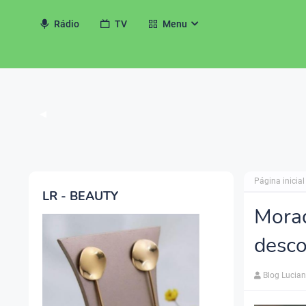
Rádio
TV
Menu
◀
Página inicial
LR - BEAUTY
Morad
desco
Blog Lucia