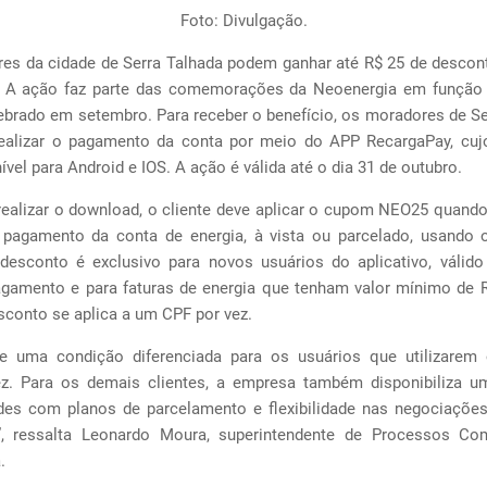
Foto: Divulgação.
es da cidade de Serra Talhada podem ganhar até R$ 25 de descont
. A ação faz parte das comemorações da Neoenergia em funçã
lebrado em setembro. Para receber o benefício, os moradores de S
ealizar o pagamento da conta por meio do APP RecargaPay, cu
ível para Android e IOS. A ação é válida até o dia 31 de outubro.
realizar o download, o cliente deve aplicar o cupom NEO25 quando 
 pagamento da conta de energia, à vista ou parcelado, usando 
 desconto é exclusivo para novos usuários do aplicativo, válid
agamento e para faturas de energia que tenham valor mínimo de 
sconto se aplica a um CPF por vez.
de uma condição diferenciada para os usuários que utilizarem
ez. Para os demais clientes, a empresa também disponibiliza u
des com planos de parcelamento e flexibilidade nas negociações
, ressalta Leonardo Moura, superintendente de Processos Co
.