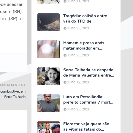
julho 11, 2026
ode acessar
velório começa às 5h
deste domingo
osern (RN);
Tragédia: colisão entre
tro (SP) e
van do TFD de
Petrolândia e caminhão
julho 23, 2026
deixa sete mortos em
Floresta
Homem é preso após
matar morador em
situação de rua e espalhar
julho 23, 2026
sal sobre o corpo em
Serra Talhada
Serra Talhada se despede
de Maria Valentina entre
lágrimas, louvores e uma
julho 12, 2026
MAIS RECENTES
multidão que caminhou ao
lado da família
 combustível em
Luto em Petrolândia:
Serra Talhada
prefeito confirma 7 mortes
e 4 feridos em tragédia
julho 23, 2026
com van do TFD e decreta
três dias de luto oficial
Floresta: veja quem são
as vítimas fatais do