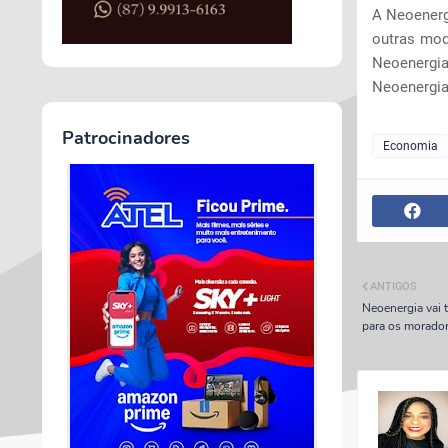
A Neoenerg
outras mod
Neoenergi
Neoenergia 
Patrocinadores
Economia
ANTIGOS
Neoenergia vai 
para os morador