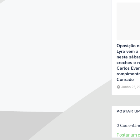
Oposição e
Lyra vem a
neste sába
creches e r
Carlos Eva
rompimento
Conrado
Junho 25, 2
POSTAR U
0 Comentári
Postar um 