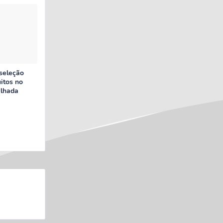
seleção
uitos no
lhada