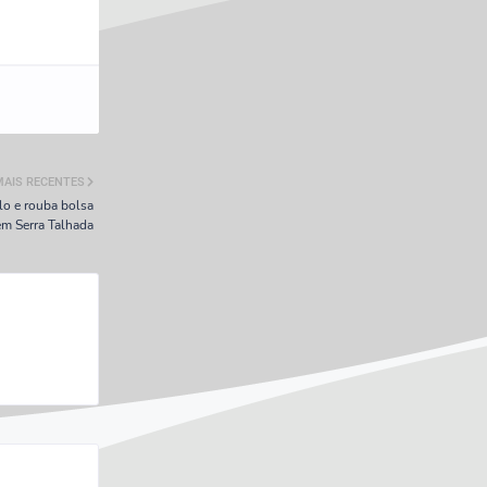
MAIS RECENTES
lo e rouba bolsa
em Serra Talhada