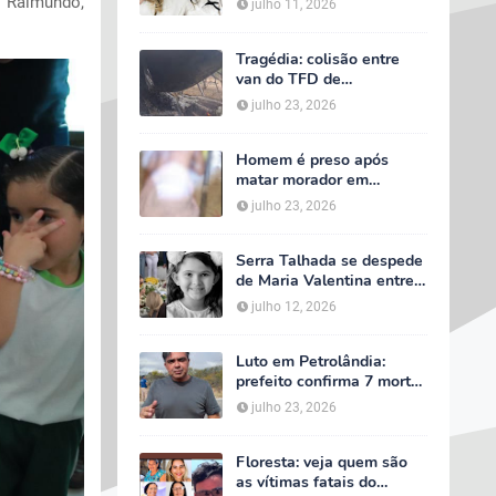
é Raimundo,
julho 11, 2026
velório começa às 5h
deste domingo
Tragédia: colisão entre
van do TFD de
Petrolândia e caminhão
julho 23, 2026
deixa sete mortos em
Floresta
Homem é preso após
matar morador em
situação de rua e espalhar
julho 23, 2026
sal sobre o corpo em
Serra Talhada
Serra Talhada se despede
de Maria Valentina entre
lágrimas, louvores e uma
julho 12, 2026
multidão que caminhou ao
lado da família
Luto em Petrolândia:
prefeito confirma 7 mortes
e 4 feridos em tragédia
julho 23, 2026
com van do TFD e decreta
três dias de luto oficial
Floresta: veja quem são
as vítimas fatais do