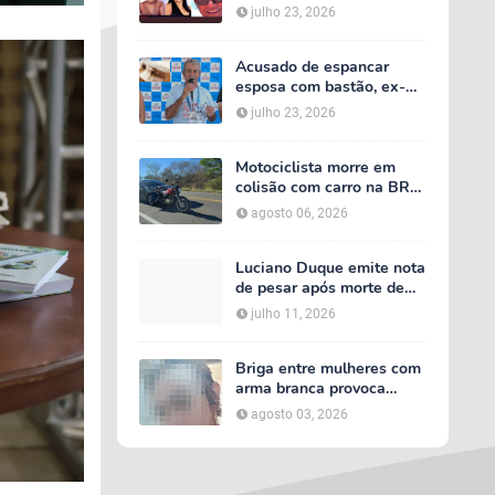
acidente entre van do TFD
julho 23, 2026
e caminhão na PE-360
Acusado de espancar
esposa com bastão, ex-
secretário de Calumbi
julho 23, 2026
será julgado por tentativa
de feminicídio
Motociclista morre em
colisão com carro na BR-
232, em Serra Talhada
agosto 06, 2026
Luciano Duque emite nota
de pesar após morte de
Maria Valentina; Márcia
julho 11, 2026
Conrado decreta luto
oficial de três dias em
Serra Talhada
Briga entre mulheres com
arma branca provoca
tumulto em loja no bairro
agosto 03, 2026
AABB, em Serra Talhada