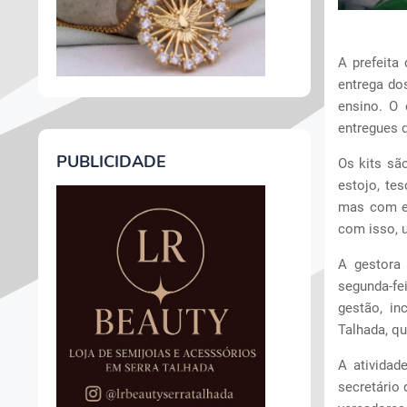
A prefeita 
entrega do
ensino. O 
entregues q
PUBLICIDADE
Os kits são
estojo, te
mas com es
com isso, u
A gestora
segunda-fe
gestão, in
Talhada, q
A atividad
secretário 