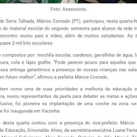
Foto: Assessoria.
de Serra Talhada, Márcia Conrado (PT), participou, nesta quarta-fe
s do material escolar do segundo semestre para alunos da rede m
encontro reuniu pais e mães, além de muitos estudantes. Ao 
uase 3 mil kits escolares.
 compostos por: mochila escolar, cardenos, garrafinha de água, l
soura, cola e lápis grafite. “Pode parecer pouco para aqueles que
sa entrega garantimos a presença de nossas crianças nas sala
m futuro melhor”, afirmou a prefeita Márcia Conrado.
 tem como uma de suas prioridades a melhoria da educação e,
ira, reuniu representantes da pasta para debater as metas e ações
clusive, foi pioneira na implantação de uma creche na zona rur
ue foi inaugurada em Varzinha.
e desta quarta contou com a presença do vice-prefeito Márcio O
de Educação, Erivonaldo Alves, da secretária-executiva Luana Fer