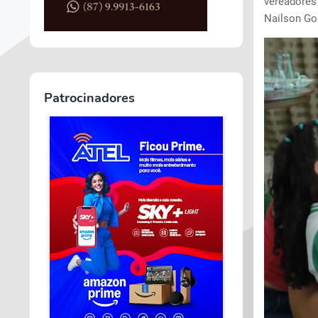
vereadores
Nailson Go
Patrocinadores