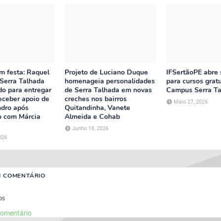
m festa: Raquel
Projeto de Luciano Duque
IFSertãoPE abre 
 Serra Talhada
homenageia personalidades
para cursos grat
do para entregar
de Serra Talhada em novas
Campus Serra Ta
eceber apoio de
creches nos bairros
Maio 27, 2026
ndro após
Quitandinha, Vanete
 com Márcia
Almeida e Cohab
Junho 18, 2026
026
M COMENTÁRIO
os
comentário