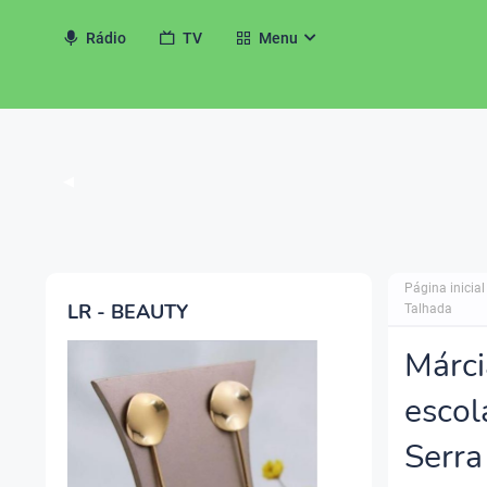
Rádio
TV
Menu
◀
Página inicial
LR - BEAUTY
Talhada
Márci
escol
Serra