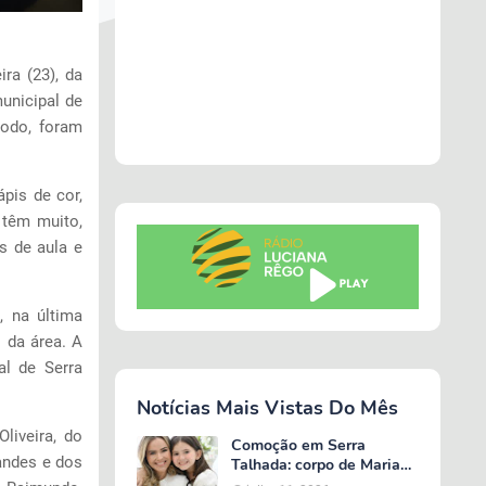
ira (23), da
unicipal de
todo, foram
ápis de cor,
 têm muito,
s de aula e
 na última
 da área. A
al de Serra
Notícias Mais Vistas Do Mês
liveira, do
Comoção em Serra
nandes e dos
Talhada: corpo de Maria
Valentina é liberado e