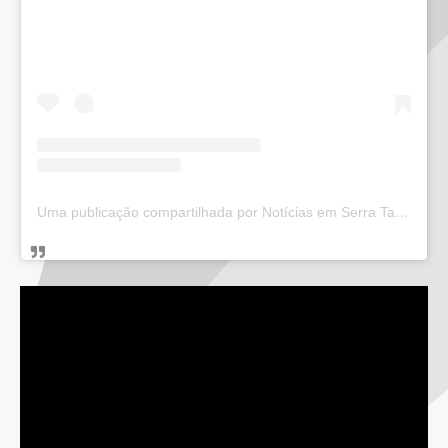
Uma publicação compartilhada por Notícias em Serra Talhada (@bloglucianarego)