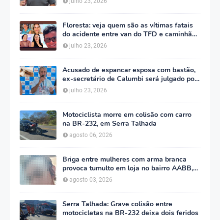
julho 23, 2026
Floresta: veja quem são as vítimas fatais
do acidente entre van do TFD e caminhão
na PE-360
julho 23, 2026
Acusado de espancar esposa com bastão,
ex-secretário de Calumbi será julgado por
tentativa de feminicídio
julho 23, 2026
Motociclista morre em colisão com carro
na BR-232, em Serra Talhada
agosto 06, 2026
Briga entre mulheres com arma branca
provoca tumulto em loja no bairro AABB,
em Serra Talhada
agosto 03, 2026
Serra Talhada: Grave colisão entre
motocicletas na BR-232 deixa dois feridos