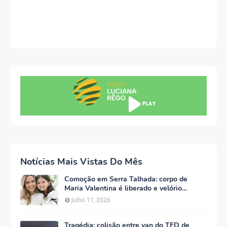
Notícias Mais Vistas Do Mês
Comoção em Serra Talhada: corpo de
Maria Valentina é liberado e velório
começa às 5h deste domingo
julho 11, 2026
Tragédia: colisão entre van do TFD de