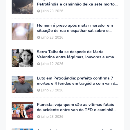
Petrolândia e caminhão deixa sete mortos
em Floresta
julho 23, 2026
Homem é preso após matar morador em
situação de rua e espalhar sal sobre o
corpo em Serra Talhada
julho 23, 2026
Serra Talhada se despede de Maria
Valentina entre lágrimas, louvores e uma
multidão que caminhou ao lado da família
julho 12, 2026
Luto em Petrolândia: prefeito confirma 7
mortes e 4 feridos em tragédia com van do
TFD e decreta três dias de luto oficial
julho 23, 2026
Floresta: veja quem são as vítimas fatais
do acidente entre van do TFD e caminhão
na PE-360
julho 23, 2026