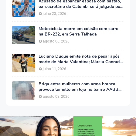
Acusado de espancar esposa com bastão,
ex-secretário de Calumbi será julgado por
tentativa de feminicídio
julho 23, 2026
Motociclista morre em colisão com carro
na BR-232, em Serra Talhada
agosto 06, 2026
Luciano Duque emite nota de pesar após
morte de Maria Valentina; Márcia Conrado
decreta luto oficial de três dias em Serra
julho 11, 2026
Talhada
Briga entre mulheres com arma branca
provoca tumulto em loja no bairro AABB,
em Serra Talhada
agosto 03, 2026