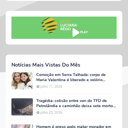
Notícias Mais Vistas Do Mês
Comoção em Serra Talhada: corpo de
Maria Valentina é liberado e velório
começa às 5h deste domingo
julho 11, 2026
Tragédia: colisão entre van do TFD de
Petrolândia e caminhão deixa sete mortos
em Floresta
julho 23, 2026
Homem é preso após matar morador em