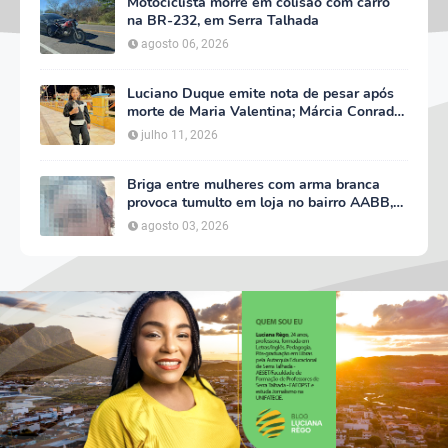
Motociclista morre em colisão com carro
na BR-232, em Serra Talhada
agosto 06, 2026
Luciano Duque emite nota de pesar após
morte de Maria Valentina; Márcia Conrado
decreta luto oficial de três dias em Serra
julho 11, 2026
Talhada
Briga entre mulheres com arma branca
provoca tumulto em loja no bairro AABB,
em Serra Talhada
agosto 03, 2026