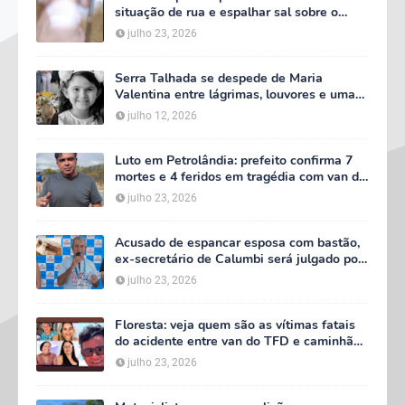
situação de rua e espalhar sal sobre o
corpo em Serra Talhada
julho 23, 2026
Serra Talhada se despede de Maria
Valentina entre lágrimas, louvores e uma
multidão que caminhou ao lado da família
julho 12, 2026
Luto em Petrolândia: prefeito confirma 7
mortes e 4 feridos em tragédia com van do
TFD e decreta três dias de luto oficial
julho 23, 2026
Acusado de espancar esposa com bastão,
ex-secretário de Calumbi será julgado por
tentativa de feminicídio
julho 23, 2026
Floresta: veja quem são as vítimas fatais
do acidente entre van do TFD e caminhão
na PE-360
julho 23, 2026