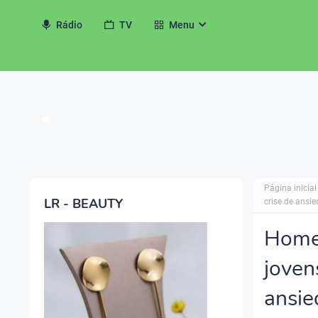
Rádio
TV
Menu
◀
Página inicial
LR - BEAUTY
crise de ansi
Homem
joven
ansie