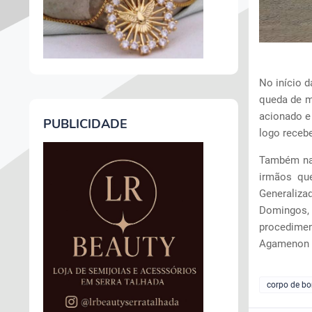
No início 
queda de mo
acionado e
PUBLICIDADE
logo receb
Também na 
irmãos qu
Generaliza
Domingos
procedimen
Agamenon 
corpo de b