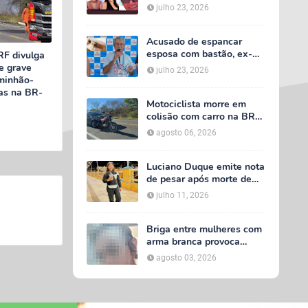
acidente entre van do TFD
julho 23, 2026
e caminhão na PE-360
Acusado de espancar
esposa com bastão, ex-
RF divulga
secretário de Calumbi
e grave
julho 23, 2026
será julgado por tentativa
minhão-
de feminicídio
as na BR-
Motociclista morre em
colisão com carro na BR-
232, em Serra Talhada
agosto 06, 2026
Luciano Duque emite nota
de pesar após morte de
Maria Valentina; Márcia
julho 11, 2026
Conrado decreta luto
oficial de três dias em
Serra Talhada
Briga entre mulheres com
arma branca provoca
tumulto em loja no bairro
agosto 03, 2026
AABB, em Serra Talhada