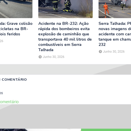
da: Grave colisão
Acidente na BR-232: Ação
Serra Talhada: P
cicletas na BR-
rápida dos bombeiros evita
novas imagens d
ois feridos
explosão de caminhão que
acidente com ca
transportava 40 mil litros de
tanque em cham
026
combustíveis em Serra
232
Talhada
Junho 30, 2026
Junho 30, 2026
M COMENTÁRIO
os
comentário