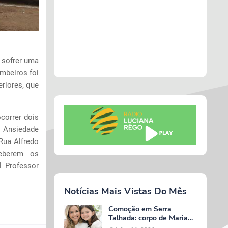
 sofrer uma
ombeiros foi
riores, que
correr dois
 Ansiedade
Rua Alfredo
eberem os
l Professor
Notícias Mais Vistas Do Mês
Comoção em Serra
Talhada: corpo de Maria
Valentina é liberado e