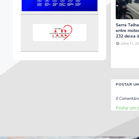
Serra Talha
entre moto
232 deixa d
Julho 11, 2
POSTAR U
0 Comentári
Postar um 