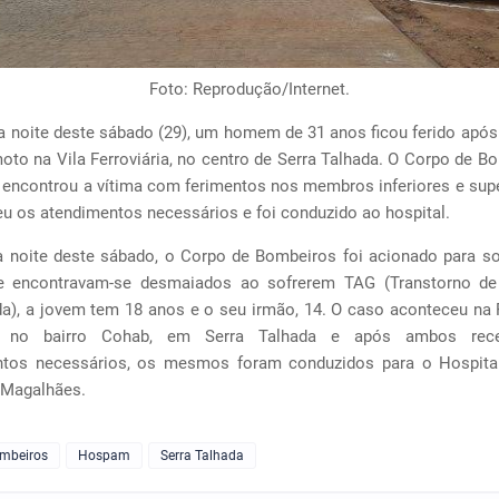
Foto: Reprodução/Internet.
da noite deste sábado (29), um homem de 31 anos ficou ferido após
to na Vila Ferroviária, no centro de Serra Talhada. O Corpo de B
 encontrou a vítima com ferimentos nos membros inferiores e supe
eu os atendimentos necessários e foi conduzido ao hospital.
noite deste sábado, o Corpo de Bombeiros foi acionado para so
e encontravam-se desmaiados ao sofrerem TAG (Transtorno de
da), a jovem tem 18 anos e o seu irmão, 14. O caso aconteceu na 
, no bairro Cohab, em Serra Talhada e após ambos rec
tos necessários, os mesmos foram conduzidos para o Hospita
Magalhães.
ombeiros
Hospam
Serra Talhada