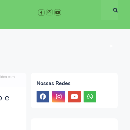
▶
ridos com
Nossas Redes
o e