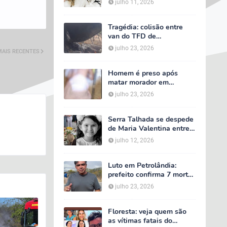
julho 11, 2026
velório começa às 5h
deste domingo
Tragédia: colisão entre
van do TFD de
Petrolândia e caminhão
julho 23, 2026
MAIS RECENTES
deixa sete mortos em
Floresta
Homem é preso após
matar morador em
situação de rua e espalhar
julho 23, 2026
sal sobre o corpo em
Serra Talhada
Serra Talhada se despede
de Maria Valentina entre
lágrimas, louvores e uma
julho 12, 2026
multidão que caminhou ao
lado da família
Luto em Petrolândia:
prefeito confirma 7 mortes
e 4 feridos em tragédia
julho 23, 2026
com van do TFD e decreta
três dias de luto oficial
Floresta: veja quem são
as vítimas fatais do